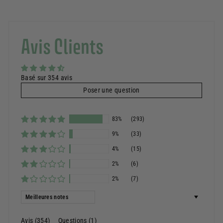
Avis Clients
Basé sur 354 avis
Poser une question
83%
(293)
9%
(33)
4%
(15)
2%
(6)
2%
(7)
Sort by
Avis (
354
)
Questions (
1
)