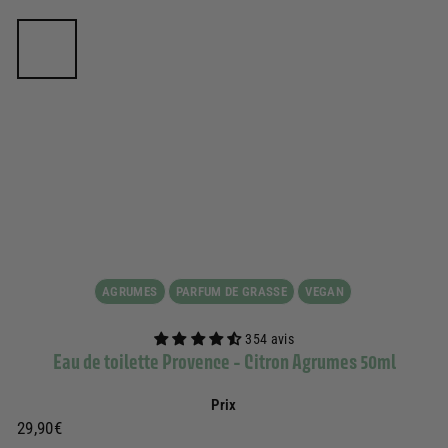
AGRUMES
PARFUM DE GRASSE
VEGAN
354 avis
Eau de toilette Provence - Citron Agrumes 50ml
Prix
Prix
29,90€
29,90€