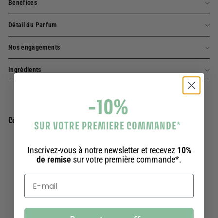
Bénéfices
Détail du Parfum
Nos engagements
Ingrédients
-10%
Complétez la routine
SUR VOTRE PREMIERE COMMANDE
*
Inscrivez-vous à notre newsletter et recevez
Eau de toilette Provence - Citron Agrumes
10%
Ajouter au panier
de remise
sur votre première commande*.
50ml
354 avis
29,90€
29,90€