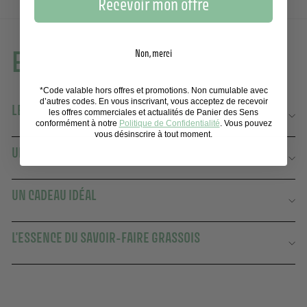
Recevoir mon offre
En savoir plus
Non, merci
*Code valable hors offres et promotions. Non cumulable avec
d’autres codes. En vous inscrivant, vous acceptez de recevoir
LE PARFUM RACONTÉ PAR NOTRE MAITRE PARFUMEUR
les offres commerciales et actualités de Panier des Sens
conformément à notre
Politique de Confidentialité
. Vous pouvez
vous désinscrire à tout moment.
UN PARFUM FRAIS À L'INTENSITÉ MODULABLE
UN CADEAU IDÉAL
L'ESSENCE DU SAVOIR-FAIRE GRASSOIS