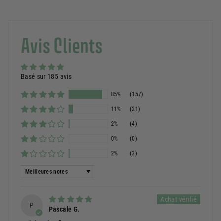
Avis Clients
Basé sur 185 avis
85%
(157)
11%
(21)
2%
(4)
0%
(0)
2%
(3)
Sort by
P
Pascale G.