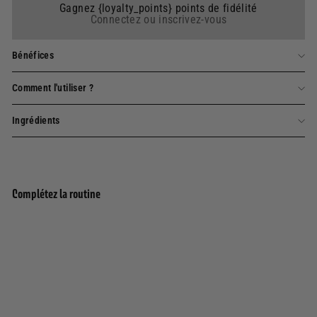
Gagnez {loyalty_points} points de fidélité
Connectez ou inscrivez-vous
Bénéfices
Comment l'utiliser ?
Ingrédients
Complétez la routine
Ajouter au panier
Gel douche - Jasmin Précieux 200ml
185 avis
8,00€
8,00€