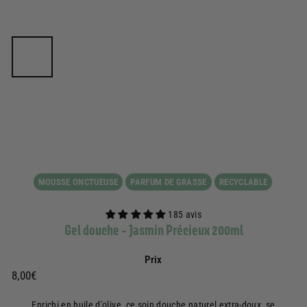
MOUSSE ONCTUEUSE
PARFUM DE GRASSE
RECYCLABLE
185 avis
Gel douche - Jasmin Précieux 200ml
Prix
Prix
8,00€
8,00€
régulier
Enrichi en huile d'olive, ce soin douche naturel extra-doux, se