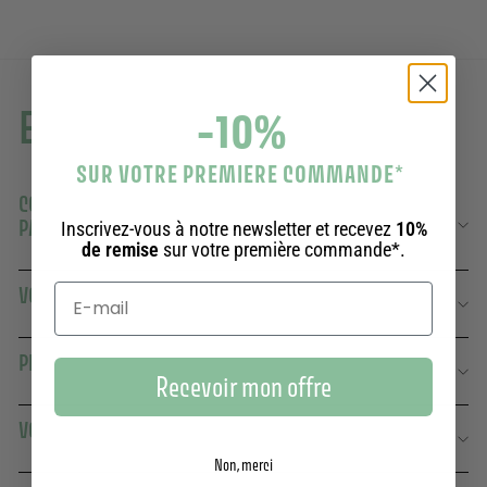
-10%
En savoir plus
SUR VOTRE PREMIERE COMMANDE
*
COMBIEN DE TEMPS DURE UN TUBE DE GEL DOUCHE
PANIER DES SENS ?
Inscrivez-vous à notre newsletter et recevez
10%
de remise
sur votre première commande*.
VOS TUBES DE GELS DOUCHE SONT-ILS ÉCOLOGIQUES ?
PEUT-ON UTILISER VOS GELS DOUCHE AU QUOTIDIEN ?
Recevoir mon offre
VOS GELS DOUCHE SONT-ILS VEGAN ?
Non, merci