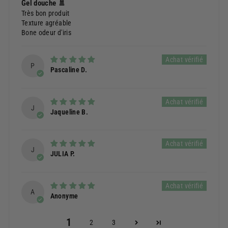
Gel douche 🚿
Très bon produit
Texture agréable
Bone odeur d'iris
P
Pascaline D.
J
Jaqueline B.
J
JULIA P.
A
Anonyme
1
2
3