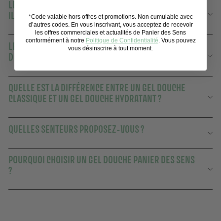
LES GELS DOUCHE PANIER DES SENS CONVIENNENT-
ILS AUX PEAUX SÈCHES ?
*Code valable hors offres et promotions. Non cumulable avec
d’autres codes. En vous inscrivant, vous acceptez de recevoir
les offres commerciales et actualités de Panier des Sens
conformément à notre
Politique de Confidentialité
. Vous pouvez
LE RITUEL DE LA DOUCHE : UN MOMENT SENSORIEL ET
vous désinscrire à tout moment.
DE DÉTENTE IMPORTANT
QUELLE EST LA DIFFÉRENCE ENTRE UN GEL DOUCHE
CLASSIQUE ET UN GEL DOUCHE HYDRATANT ?
QUELLES SENTEURS PROPOSEZ-VOUS ?
POURQUOI CHOISIR UN GEL DOUCHE PANIER DES SENS
?