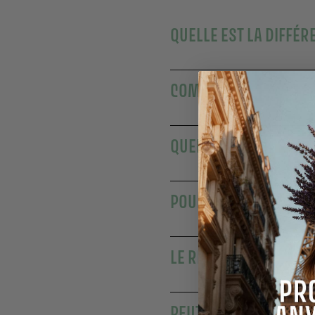
QUELLE EST LA DIFFÉR
COMBIEN DE TEMPS DU
QUELS PARFUMS PROP
POURQUOI CHOISIR UN
LE RITUEL SENSORIEL 
PEUT-ON UTILISER VOS