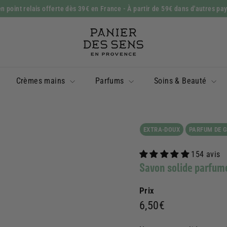
n point relais offerte dès 39€ en France
- À partir de 59€ dans d'autres pa
Diaporama
P
Pause
a
n
i
Crèmes mains
Parfums
Soins & Beauté
e
r
d
e
EXTRA-DOUX
PARFUM DE 
s
154 avis
S
Savon solide parfumé 
e
n
Prix
s
Prix
6,50€
6,50€
régulier