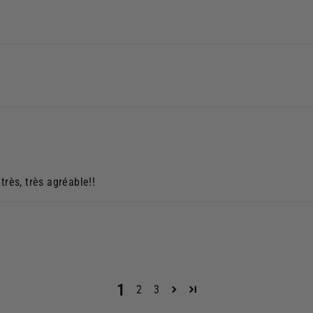
très, très agréable!!
1
2
3