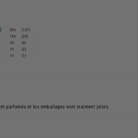
82%
(127)
13%
(20)
3%
(4)
1%
(2)
1%
(1)
nt parfumés et les emballages sont vraiment jolies.