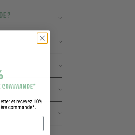
DE ?
%
RE COMMANDE
*
etter et recevez
10%
mière commande*.