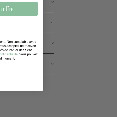
 offre
tions. Non cumulable avec
 vous acceptez de recevoir
ités de Panier des Sens
nfidentialité
. Vous pouvez
out moment.