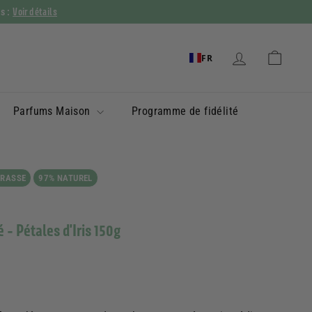
Voir détails
ys :
FR
Parfums Maison
Programme de fidélité
GRASSE
97% NATUREL
- Pétales d'Iris 150g