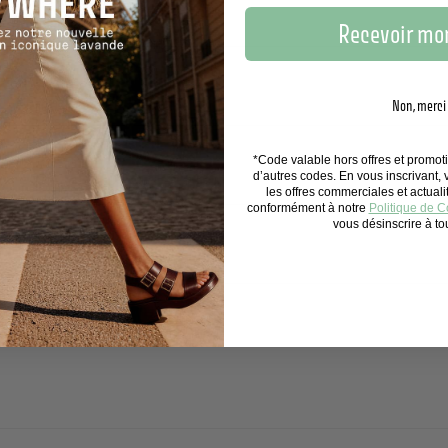
Recevoir mon
SONT-ILS ÉCOLOGIQUES ?
Non, merci
N CADEAU ?
*Code valable hors offres et promo
d’autres codes. En vous inscrivant,
les offres commerciales et actual
conformément à notre
Politique de Co
vous désinscrire à t
CONVIENNENT-ILS AUX PEAUX SENSIBLES ?