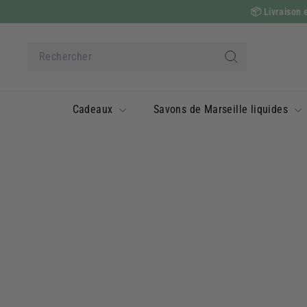
Passer
📦
Livraison e
au
contenu
Search
Rechercher
Cadeaux
Savons de Marseille liquides