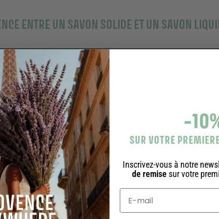
ENCE ENTRE UN SAVON SOLIDE ET UN SAVON LIQUI
RE UN SAVON SOLIDE PANIER DES SENS ?
OSEZ-VOUS ?
-10
 SAVON SOLIDE PANIER DES SENS ?
SUR VOTRE PREMIE
Inscrivez-vous à notre newsl
de remise
sur votre pre
ET ÉCOLOGIQUE DU SAVON SOLIDE
 SAVONS SOLIDES POUR LE CORPS ET LES MAINS ?