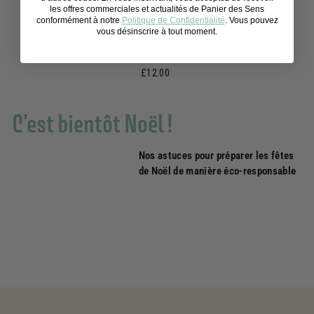
les offres commerciales et actualités de Panier des Sens
conformément à notre
Politique de Confidentialité
. Vous pouvez
vous désinscrire à tout moment.
Baume à lèvres - Amande Apaisante 12g
153 avis
£12.00
£12.00
C'est bientôt Noël !
Nos astuces pour préparer les fêtes
de Noël de manière éco-responsable