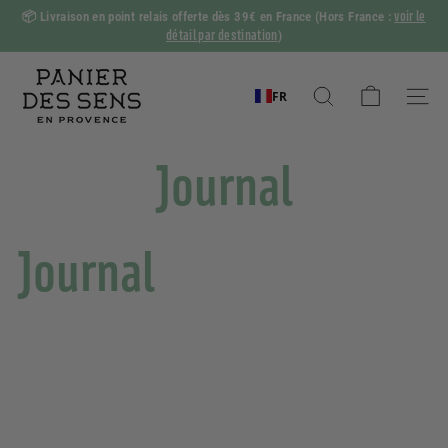
Passer
voir le
📦
Livraison en point relais offerte dès 39€ en France
(Hors France :
au
détail par destination
)
Diaporama
contenu
Pause
P
a
FR
Rechercher
Naviga
n
i
Journal
e
r
d
Journal
e
s
S
e
n
s