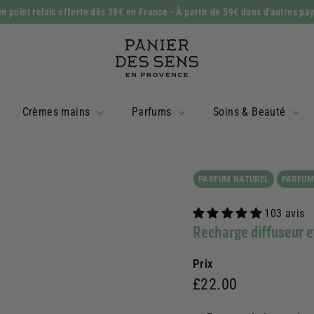
n point relais offerte dès 39€ en France
- À partir de 59€ dans d'autres pa
Diaporama
P
Pause
a
n
i
Crèmes mains
Parfums
Soins & Beauté
e
r
d
e
PARFUM NATUREL
PARFUM
s
103 avis
S
Recharge diffuseur 
e
n
Prix
s
Prix
£22.00
£22.00
régulier