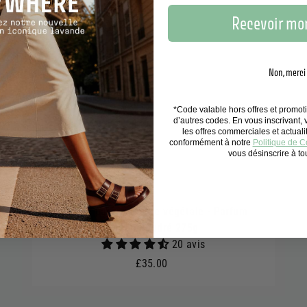
Recevoir mon
Non, merci
*Code valable hors offres et promo
d’autres codes. En vous inscrivant,
les offres commerciales et actual
conformément à notre
Politique de Co
vous désinscrire à t
Bougie parfumée cire végétale - Parfum
Coton Poudré 275g
20 avis
£35.00
£35.00