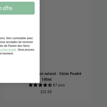
 offre
tions. Non cumulable avec
 vous acceptez de recevoir
ités de Panier des Sens
nfidentialité
. Vous pouvez
out moment.
Parfum d'ambiance naturel - Coton Poudré
100ml
87 avis
£22.00
£22.00