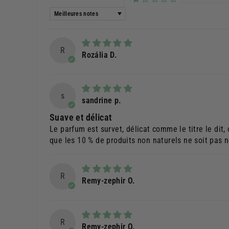
Sort by
R
Rozália D.
s
sandrine p.
Suave et délicat
Le parfum est survet, délicat comme le titre le dit
que les 10 % de produits non naturels ne soit pas n
R
Remy-zephir O.
R
Remy-zephir O.