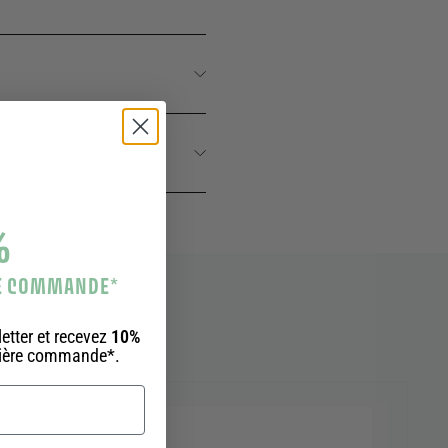
%
RE COMMANDE
*
etter et recevez
10%
mière commande*.