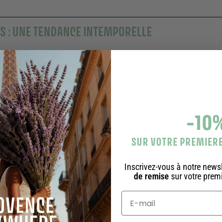
S : UNE TENDANCE INTEMPORELLE
ART DE VIVRE PROVENÇAL
-10
SUR VOTRE PREMIE
Complétez votre routine
Inscrivez-vous à notre newsl
de remise
sur votre pre