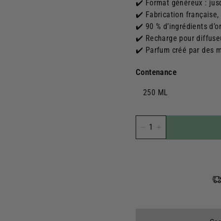
✔️ Format généreux : jus
✔️ Fabrication française
✔️ 90 % d’ingrédients d’o
✔️ Recharge pour diffuse
✔️ Parfum créé par des 
Contenance
250 ML
−
+