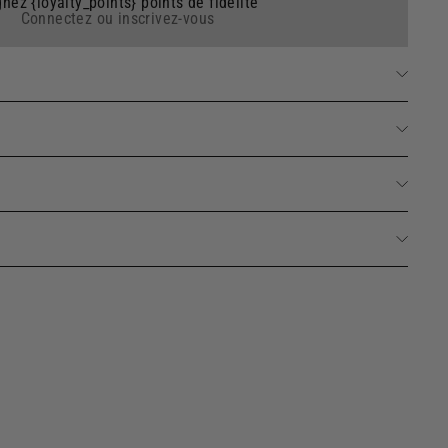
nez {loyalty_points} points de fidélité
Connectez ou inscrivez-vous
harge diffuseur et parfum d'ambiance - Coton Poudré
Ajouter
250ml