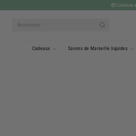
Passer
📦
Livraison e
au
contenu
Search
Rechercher
Cadeaux
Savons de Marseille liquides