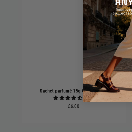
Sachet parfumé 15g Coton poudré
2 avis
£6.00
£6.00