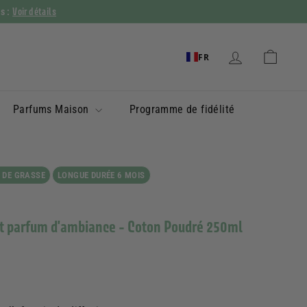
Voir détails
ys :
FR
Parfums Maison
Programme de fidélité
 DE GRASSE
LONGUE DURÉE 6 MOIS
et parfum d'ambiance - Coton Poudré 250ml