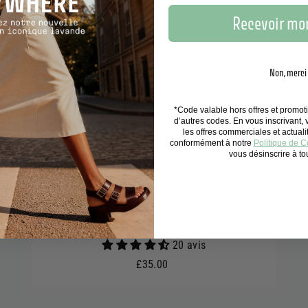
Recevoir mon
Non, merci
*Code valable hors offres et promo
d’autres codes. En vous inscrivant,
les offres commerciales et actual
conformément à notre
Politique de Co
vous désinscrire à t
Bougie parfumée cire végétale - Parfum
Coton Poudré 275g
20 avis
£35.00
£35.00