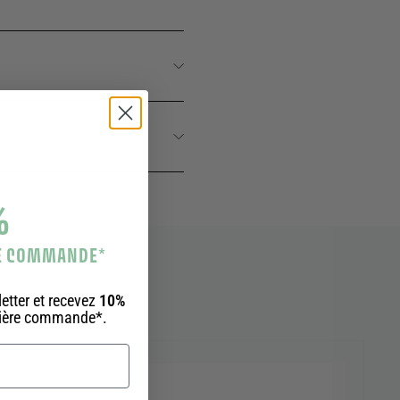
%
RE COMMANDE
*
etter et recevez
10%
mière commande*.