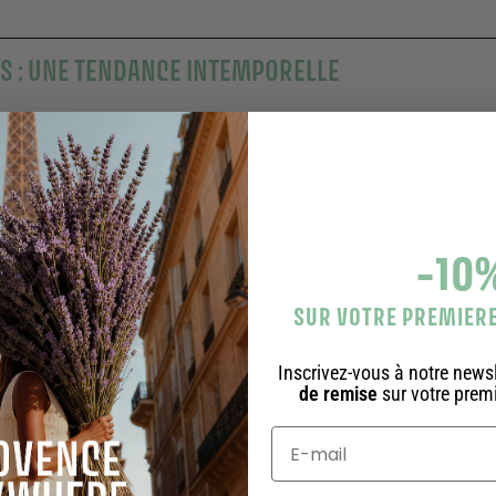
S : UNE TENDANCE INTEMPORELLE
ART DE VIVRE PROVENÇAL
-10
SUR VOTRE PREMIE
Complétez votre routine
Inscrivez-vous à notre newsl
de remise
sur votre pre