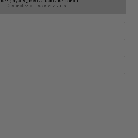
nez {loyalty_points} points de fidélité
Connectez ou inscrivez-vous
harge diffuseur et parfum d'ambiance - Coton Poudré
Ajouter
250ml