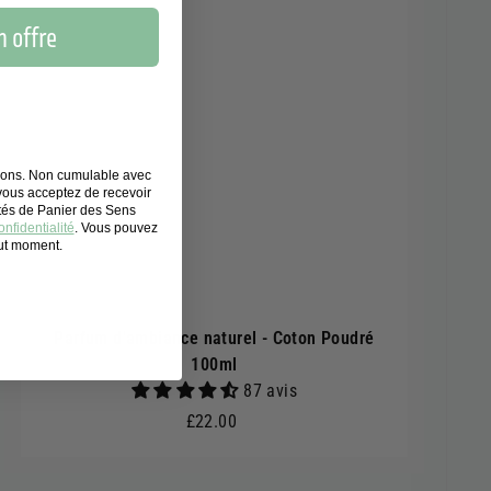
 offre
tions. Non cumulable avec
 vous acceptez de recevoir
ités de Panier des Sens
nfidentialité
. Vous pouvez
out moment.
Parfum d'ambiance naturel - Coton Poudré
100ml
87 avis
£22.00
£22.00