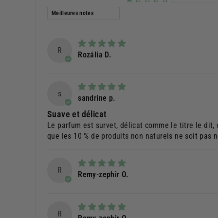
Sort by
R
Rozália D.
s
sandrine p.
Suave et délicat
Le parfum est survet, délicat comme le titre le dit
que les 10 % de produits non naturels ne soit pas n
R
Remy-zephir O.
R