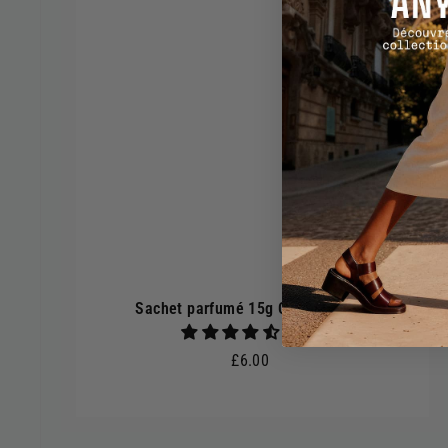
Sachet parfumé 15g Coton poudré
2 avis
£6.00
£6.00