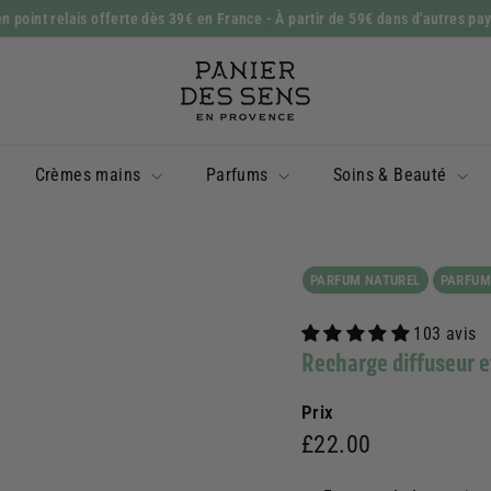
n point relais offerte dès 39€ en France
- À partir de 59€ dans d'autres pa
Diaporama
P
Pause
a
n
i
Crèmes mains
Parfums
Soins & Beauté
e
r
d
e
PARFUM NATUREL
PARFUM
s
103 avis
S
Recharge diffuseur 
e
n
Prix
s
Prix
£22.00
£22.00
régulier