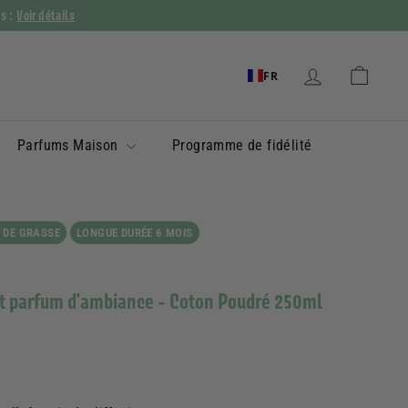
Voir détails
ys :
FR
Parfums Maison
Programme de fidélité
 DE GRASSE
LONGUE DURÉE 6 MOIS
et parfum d'ambiance - Coton Poudré 250ml