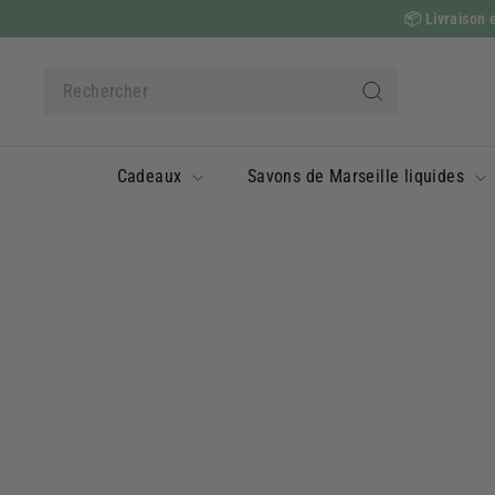
Passer
📦
Livraison e
au
contenu
Search
Rechercher
Cadeaux
Savons de Marseille liquides