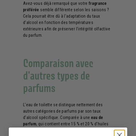
Avez-vous déjà remarqué que votre
fragrance
préférée
semble différente selon les saisons ?
Cela pourrait être dû à l’adaptation du taux
d’alcool en fonction des températures
extérieures afin de préserver l’intégrité olfactive
du parfum.
Comparaison avec
d'autres types de
parfums
L’eau de toilette se distingue nettement des
autres catégories de parfums par son taux
d’alcool spécifique. Comparée à une
eau de
parfum
, qui contient entre 15 % et 20 % d’huiles
essentielles avec un taux d’alcool moins élevé,