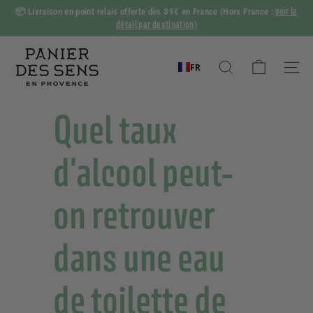
Passer
voir le
📦
Livraison en point relais offerte dès 39€ en France
(Hors France :
au
détail par destination
)
Diaporama
contenu
Pause
P
a
FR
Rechercher
Naviga
n
i
Quel taux
e
r
d'alcool peut-
d
e
on retrouver
s
S
dans une eau
e
n
s
de toilette de