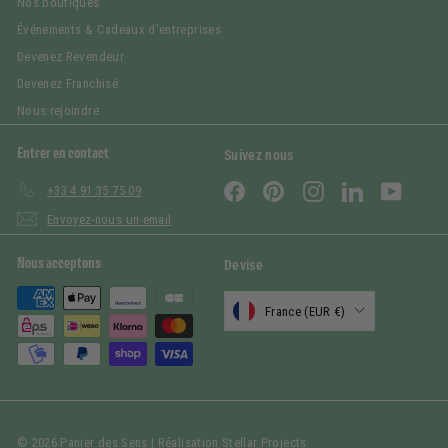
Nos boutiques
Événements & Cadeaux d'entreprises
Devenez Revendeur
Devenez Franchisé
Nous rejoindre
Entrer en contact
Suivez nous
Facebook
Pinterest
Instagram
LinkedIn
YouTub
+33 4 91 35 75 09
Envoyez-nous un email
Nous acceptons
Devise
France (EUR €)
© 2026 Panier des Sens | Réalisation
Stellar Projects