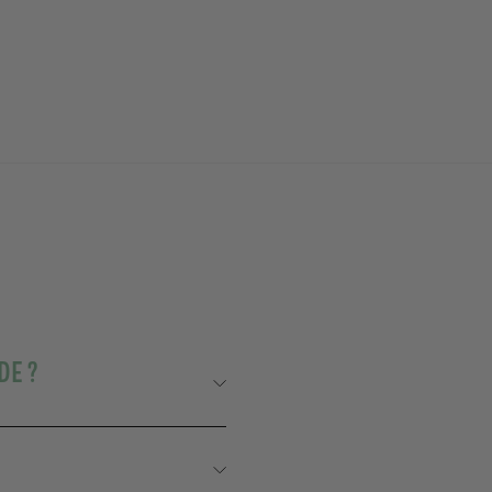
154 avis
au
39,00€
39,00€
panier
DE ?