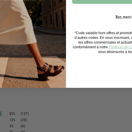
Non, merci
CONVIENNENT-ILS AUX PEAUX SENSIBLES ?
*Code valable hors offres et promo
d’autres codes. En vous inscrivant,
les offres commerciales et actual
conformément à notre
Politique de Co
vous désinscrire à t
82%
(127)
13%
(20)
3%
(4)