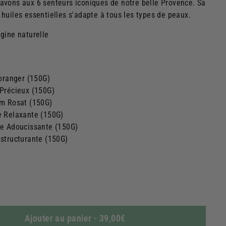
avons aux 6 senteurs iconiques de notre belle Provence.
Sa
huiles essentielles s'adapte à tous les types de peaux.
igine naturelle
'oranger (150G)
 Précieux
(150G)
um Rosat
(150G)
e Relaxante
(150G)
e Adoucissante
(150G)
structurante
(150G)
Ajouter au panier
-
39,00€