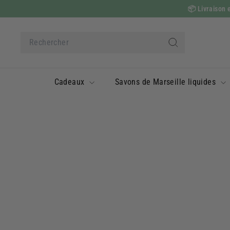
Passer
📦
Livraison e
au
contenu
Search
Rechercher
Cadeaux
Savons de Marseille liquides