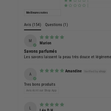
Sort by
Avis (
154
)
Questions (
1
)
M
Marion
Savons parfumés
Les savons laissent la peau très douce et légèreme
Amandine
A
Tres bons produits
Avis écrit sur Shop App
L
Léa D.H.