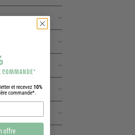
%
RE COMMANDE
*
etter et recevez
10%
mière commande*.
 offre