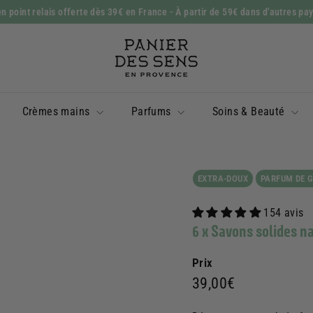
n point relais offerte dès 39€ en France
- À partir de 59€ dans d'autres pa
Diaporama
P
Pause
a
n
i
Crèmes mains
Parfums
Soins & Beauté
e
r
d
e
EXTRA-DOUX
PARFUM DE 
s
154 avis
S
6 x Savons solides n
e
n
Prix
s
Prix
39,00€
39,00€
régulier