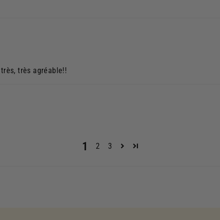
très, très agréable!!
1
2
3