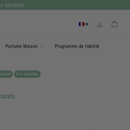
Voir détails
ys :
FR
Parfums Maison
Programme de fidélité
GRASSE
97% NATUREL
aturels