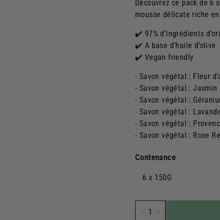
Découvrez ce pack de 6 s
mousse délicate riche en 
✔️ 97% d’ingrédients d’or
✔️ A base d’huile d’olive
✔️ Vegan friendly
- Savon végétal : Fleur d
- Savon
végétal
: Jasmin
-
Savon végétal :
Gérani
-
Savon végétal : L
avand
-
Savon végétal :
Provenc
-
Savon végétal :
Rose Re
Contenance
6 x 150G
−
+