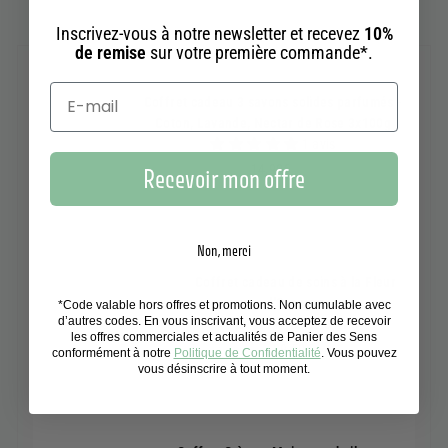
Complétez votre routine
Inscrivez-vous à notre newsletter et recevez
10%
de remise
sur votre première commande*.
Coffret cadeau 3 savons solides parfumés -
Coton, Lavande, Nectar de Rose 3x100g
1 avis
14,90€
14,90€
Recevoir mon offre
Non, merci
Coffret cadeau de soins à la Fleur
d'Oranger
*Code valable hors offres et promotions. Non cumulable avec
d’autres codes. En vous inscrivant, vous acceptez de recevoir
5 avis
les offres commerciales et actualités de Panier des Sens
29,50€
29,50€
conformément à notre
Politique de Confidentialité
. Vous pouvez
vous désinscrire à tout moment.