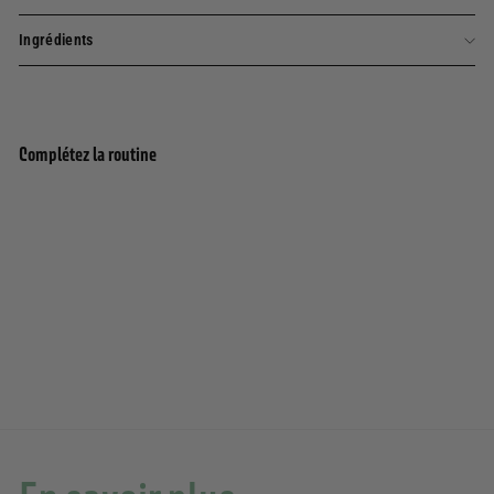
Ingrédients
Complétez la routine
Coffret Crèmes Mains aux absolues de parfum
Ajouter au panier
- Fleur d’Oranger, Géranium et Jasmin
(3x30ML)
46 avis
20,00€
20,00€