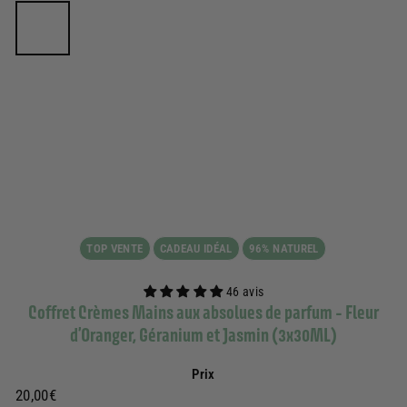
TOP VENTE
CADEAU IDÉAL
96% NATUREL
46 avis
Coffret Crèmes Mains aux absolues de parfum - Fleur
d’Oranger, Géranium et Jasmin (3x30ML)
Prix
Prix
20,00€
20,00€