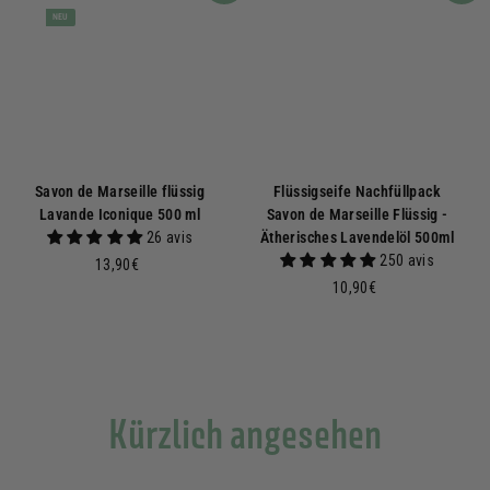
NEU
Savon de Marseille flüssig
Flüssigseife Nachfüllpack
Lavande Iconique 500 ml
Savon de Marseille Flüssig -
26 avis
Ätherisches Lavendelöl 500ml
250 avis
1
13,90€
3
1
10,90€
,
0
9
,
0
9
€
0
€
Kürzlich angesehen