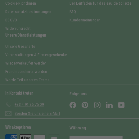
Cookie-Richtlinien
Der Leitfaden für das eau de toilette
Datenschutzbestimmungen
FAQ
DSGVO
Kundenmeinungen
Widerrufsrecht
Unsere Dienstleistungen
Unsere Geschäfte
Veranstaltungen & Firmengeschenke
Wiederverkäufer werden
Franchisenehmer werden
Werde Teil unseres Teams
In Kontakt treten
Folge uns
Facebook
Pinterest
Instagram
LinkedIn
YouTub
+33 4 91 35 75 09
Senden Sie uns eine E-Mail
Wir akzeptieren
Währung