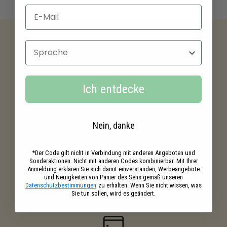
Sprache
Kostenloser versand
ab 39€ Einkaufswert
Ich entdecke
Nein, danke
Ihre Einkäufe
belohnt
*Der Code gilt nicht in Verbindung mit anderen Angeboten und
Sonderaktionen. Nicht mit anderen Codes kombinierbar. Mit Ihrer
Anmeldung erklären Sie sich damit einverstanden, Werbeangebote
und Neuigkeiten von Panier des Sens gemäß unseren
Datenschutzbestimmungen
zu erhalten. Wenn Sie nicht wissen, was
Gratisproben
Sie tun sollen, wird es geändert.
in deinen Bestellungen