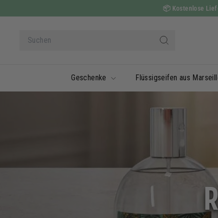
Zum
📦
Kostenlose Liefe
Inhalt
springen
Suche
Suchen
Geschenke
Flüssigseifen aus Marseil
R