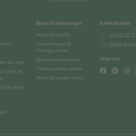
Unsere Dienstleistungen
In Kontakt treten
Unsere Geschäfte
+33 4 91 35 75
ements
Veranstaltungen &
Senden Sie uns
Firmengeschenke
g
Folge uns
Wiederverkäufer werden
nier des Sens
Franchisenehmer werden
Facebook
Pinterest
In
für Savon de
ig
Werde Teil unseres Teams
für das eau de
gen