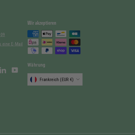
Wir akzeptieren
 09
 eine E-Mail
Währung
stagram
LinkedIn
YouTube
Frankreich (EUR €)