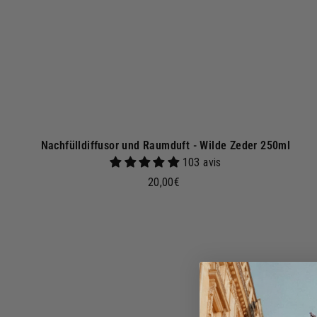
n
k
o
r
b
Nachfülldiffusor und Raumduft - Wilde Zeder 250ml
103 avis
2
20,00€
0
,
0
I
n
0
d
€
e
n
a