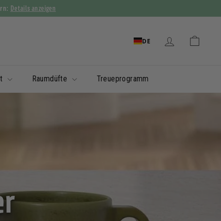
Details anzeigen
ern:
DE
it
Raumdüfte
Treueprogramm
er