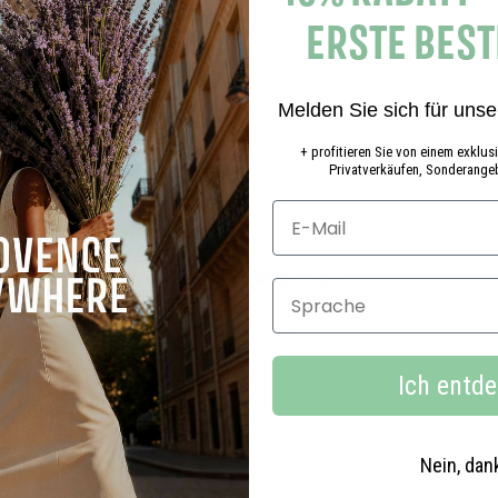
r
ERSTE BES
e
n
k
o
Melden Sie sich für unse
r
b
+ profitieren Sie von einem exklu
Privatverkäufen, Sonderangeb
Duftbeutel 15 g Wilde Zeder
Sprache
5
5,90€
,
9
Ich entd
0
€
Nein, dan