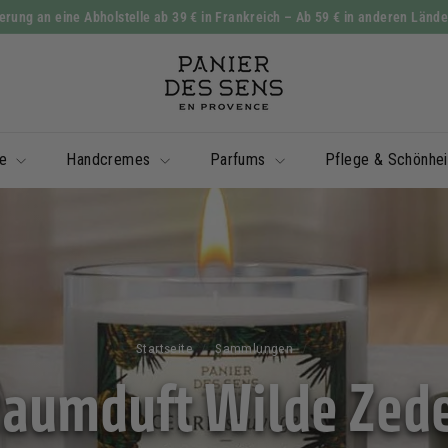
rung an eine Abholstelle ab 39 € in Frankreich
– Ab 59 € in anderen Länd
Diashow
P
Pause
a
n
i
le
Handcremes
Parfums
Pflege & Schönhe
e
r
d
e
s
S
e
Startseite
/
Sammlungen
/
n
aumduft Wilde Zed
s