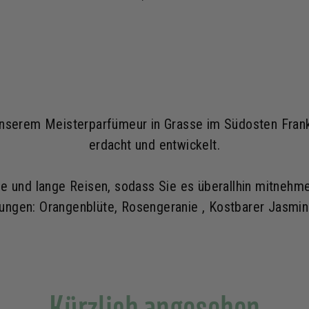
0
,
9
0
€
unserem Meisterparfümeur in Grasse im Südosten Frank
erdacht und entwickelt.
ge und lange Reisen, sodass Sie es überallhin mitnehmen
tungen: Orangenblüte, Rosengeranie , Kostbarer Jasmin
Kürzlich angesehen