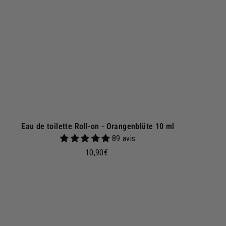
r
e
n
k
o
r
b
Eau de toilette Roll-on - Orangenblüte 10 ml
89 avis
1
10,90€
0
,
9
0
I
n
€
d