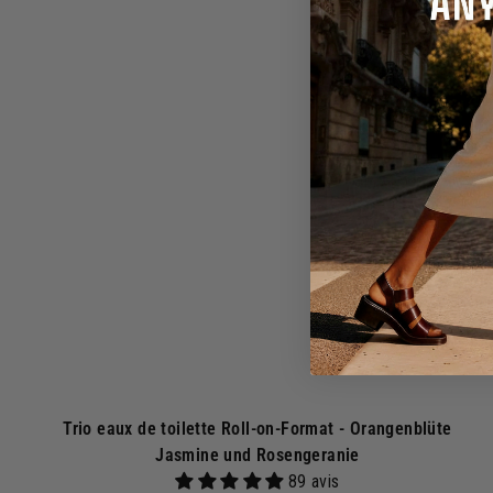
0
I
n
€
d
e
n
a
r
e
n
k
o
r
b
Trio eaux de toilette Roll-on-Format - Orangenblüte
Jasmine und Rosengeranie
89 avis