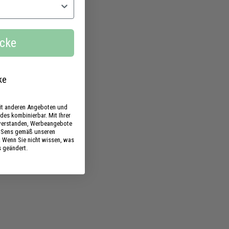
0
€
ecke
ke
mit anderen Angeboten und
des kombinierbar. Mit Ihrer
nverstanden, Werbeangebote
s Sens gemäß unseren
. Wenn Sie nicht wissen, was
s geändert.