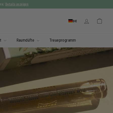
Details anzeigen
ern:
DE
it
Raumdüfte
Treueprogramm