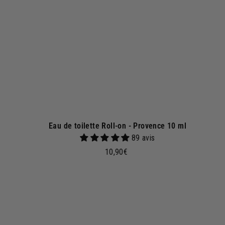
r
e
n
k
o
r
b
Eau de toilette Roll-on - Provence 10 ml
89 avis
1
10,90€
0
,
9
0
I
n
€
d