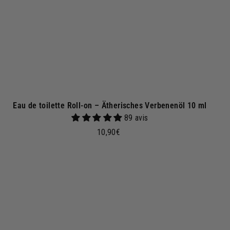
n
k
o
r
b
Eau de toilette Roll-on – Ätherisches Verbenenöl 10 ml
89 avis
1
10,90€
0
,
9
I
n
0
d
€
e
n
W
W
a