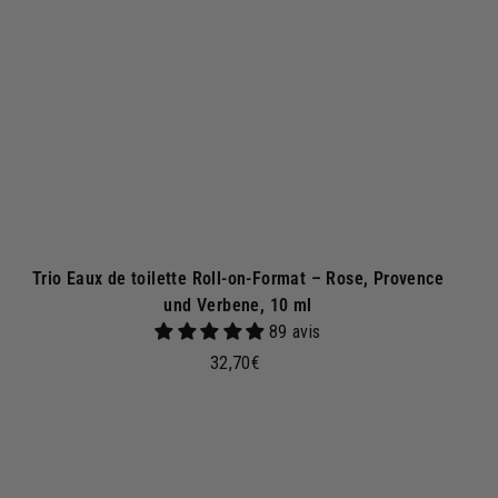
r
e
n
k
o
r
b
Trio Eaux de toilette Roll-on-Format – Rose, Provence
und Verbene, 10 ml
89 avis
3
32,70€
2
,
7
I
n
0
d
€