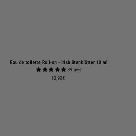
n
k
o
r
b
Eau de toilette Roll-on - Irisblütenblätter 10 ml
89 avis
1
10,90€
0
,
9
I
n
0
d
€
e
n
W
a