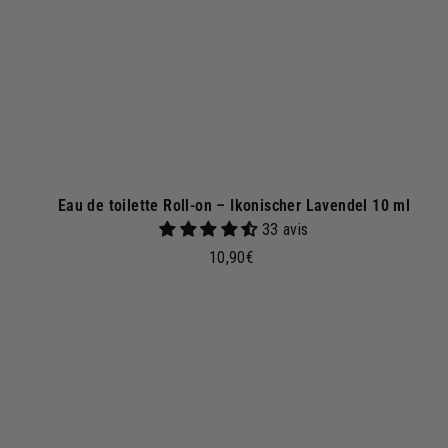
n
k
o
r
b
Eau de toilette Roll-on – Ikonischer Lavendel 10 ml
33 avis
1
10,90€
0
,
9
I
n
0
d
€
e
n
a