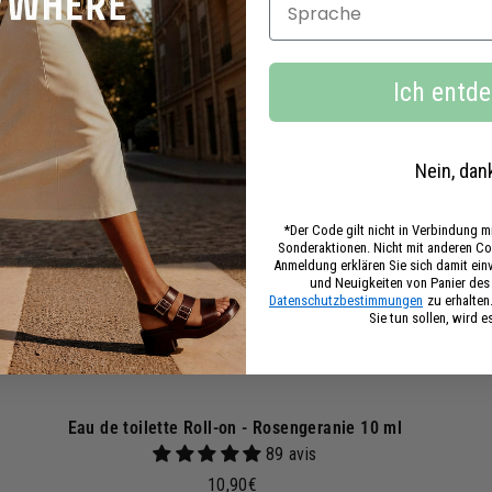
6
I
n
0
d
€
e
Ich entd
n
W
W
a
r
Nein, dan
e
n
k
*Der Code gilt nicht in Verbindung 
o
Sonderaktionen. Nicht mit anderen Co
r
Anmeldung erklären Sie sich damit ei
b
und Neuigkeiten von Panier de
Datenschutzbestimmungen
zu erhalten
Sie tun sollen, wird e
Eau de toilette Roll-on - Rosengeranie 10 ml
89 avis
1
10,90€