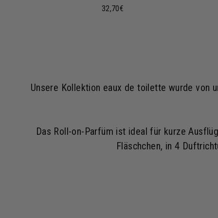
3
32,70€
2
,
7
0
€
Unsere Kollektion eaux de toilette wurde von 
Das Roll-on-Parfüm ist ideal für kurze Ausflü
Fläschchen, in 4 Duftrich