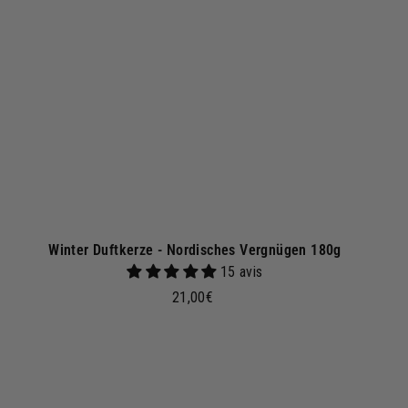
a
r
e
n
k
o
r
b
Winter Duftkerze - Nordisches Vergnügen 180g
15 avis
2
21,00€
1
,
0
0
I
n
€