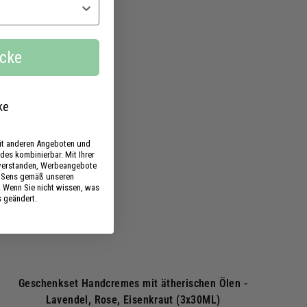
,
7
I
n
0
ecke
d
€
e
n
W
a
ke
r
e
n
mit anderen Angeboten und
k
des kombinierbar. Mit Ihrer
nverstanden, Werbeangebote
o
s Sens gemäß unseren
r
. Wenn Sie nicht wissen, was
b
s geändert.
Geschenkset Handcremes mit ätherischen Ölen -
Lavendel, Rose, Eisenkraut (3x30ML)