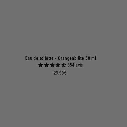
n
k
o
r
b
Eau de toilette - Orangenblüte 50 ml
354 avis
2
29,90€
9
,
9
0
I
n
€
d
e
n
W
W