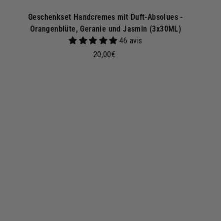
Geschenkset Handcremes mit Duft-Absolues -
Orangenblüte, Geranie und Jasmin (3x30ML)
46 avis
2
20,00€
0
,
0
I
n
0
d
€
e
n
W
W
a
r
e
n
k
o
r
b