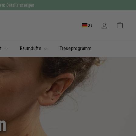
Details anzeigen
ern:
DE
it
Raumdüfte
Treueprogramm
n