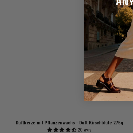
0
0
I
n
€
d
e
n
a
r
e
n
k
o
r
b
Duftkerze mit Pflanzenwachs - Duft Kirschblüte 275g
20 avis