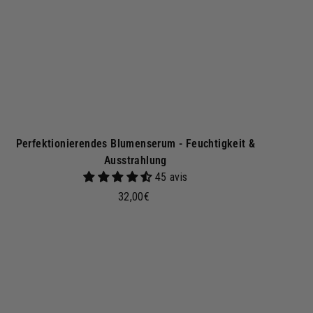
n
k
o
r
b
Perfektionierendes Blumenserum - Feuchtigkeit &
Ausstrahlung
45 avis
3
32,00€
2
,
0
I
n
0
d
€
e
n
W