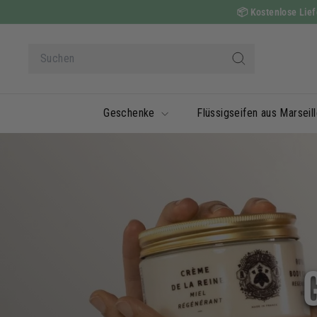
Zum
📦
Kostenlose Liefe
Inhalt
springen
Suche
Suchen
Geschenke
Flüssigseifen aus Marseil