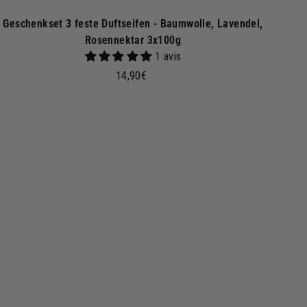
Geschenkset 3 feste Duftseifen - Baumwolle, Lavendel,
Rosennektar 3x100g
1 avis
1
14,90€
4
,
9
I
n
0
d
€
e
n
W
a
r
e
n
k
o
r
b