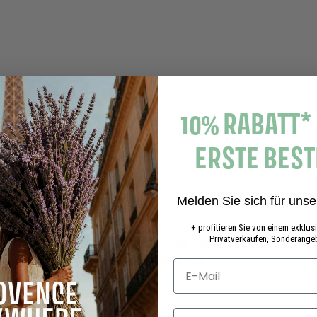
d
e
n
W
W
a
r
e
n
k
10% RABATT*
o
r
ERSTE BES
b
Melden Sie sich für unse
+ profitieren Sie von einem exklu
Privatverkäufen, Sonderangeb
Winter Duftkerze - Silbernes Amber 180g
16 avis
2
21,00€
1
,
Sprache