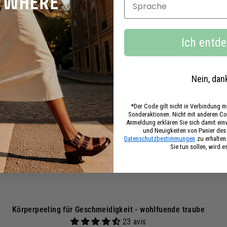
0
0
I
n
€
Ich entd
d
e
n
W
W
a
Nein, dan
r
e
n
*Der Code gilt nicht in Verbindung 
k
Sonderaktionen. Nicht mit anderen Co
Anmeldung erklären Sie sich damit ei
o
und Neuigkeiten von Panier de
r
Datenschutzbestimmungen
zu erhalten
b
Sie tun sollen, wird e
Körperpeeling für Geschmeidigkeit - wohlfuende traube
23 avis