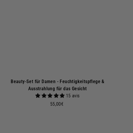
a
r
e
n
k
o
r
b
Beauty-Set für Damen - Feuchtigkeitspflege &
Ausstrahlung für das Gesicht
15 avis
5
55,00€
5
,
0
I
n
0