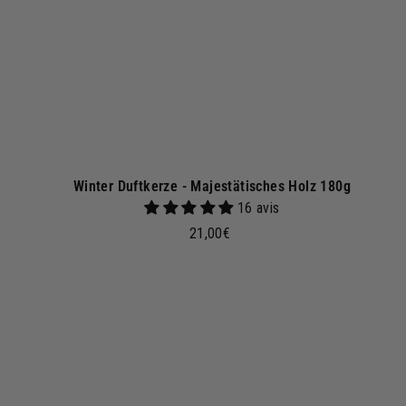
n
k
o
r
b
Winter Duftkerze - Majestätisches Holz 180g
16 avis
2
21,00€
1
,
0
0
I
n
€
d
e
n