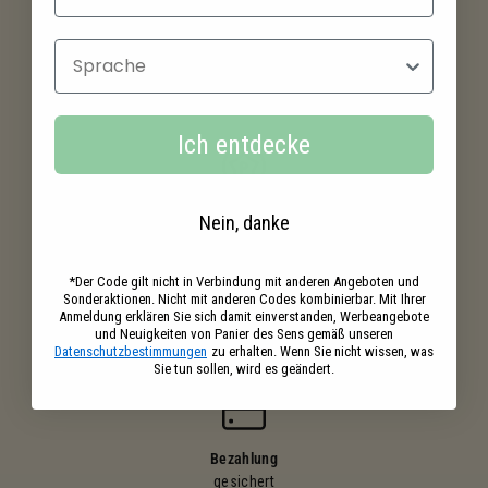
Sprache
Kostenloser versand
ab 39€ Einkaufswert
Ich entdecke
Ihre Einkäufe
Nein, danke
belohnt
*Der Code gilt nicht in Verbindung mit anderen Angeboten und
Sonderaktionen. Nicht mit anderen Codes kombinierbar. Mit Ihrer
Anmeldung erklären Sie sich damit einverstanden, Werbeangebote
und Neuigkeiten von Panier des Sens gemäß unseren
Gratisproben
Datenschutzbestimmungen
zu erhalten. Wenn Sie nicht wissen, was
in deinen Bestellungen
Sie tun sollen, wird es geändert.
Bezahlung
gesichert