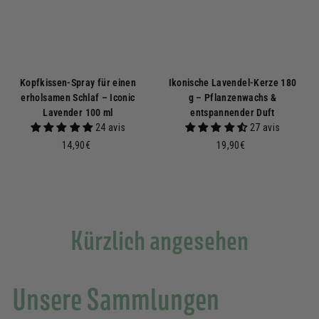
Kopfkissen-Spray für einen
Ikonische Lavendel-Kerze 180
erholsamen Schlaf – Iconic
g – Pflanzenwachs &
Lavender 100 ml
entspannender Duft
24 avis
27 avis
1
1
14,90€
19,90€
4
9
,
,
9
9
0
0
€
€
Kürzlich angesehen
Unsere Sammlungen