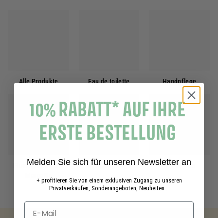
Alle Produkte
Eau de toilette
Handpflege
10% RABATT* AUF IHRE
ERSTE BESTELLUNG
Melden Sie sich für unseren Newsletter an
Flüssigseifen aus
Gesichtspflege
Geschenke
Marseille
+ profitieren Sie von einem exklusiven Zugang zu unseren
Privatverkäufen, Sonderangeboten, Neuheiten...