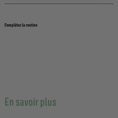
Complétez la routine
Ajouter au panier
Eau de toilette roll-on - Pétales d'Iris 10ml
89 avis
10,90€
10,90€
En savoir plus