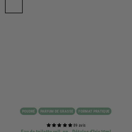
POUDRÉ
PARFUM DE GRASSE
FORMAT PRATIQUE
89 avis
Eau de toilette roll-on - Pétales d'Iris 10ml