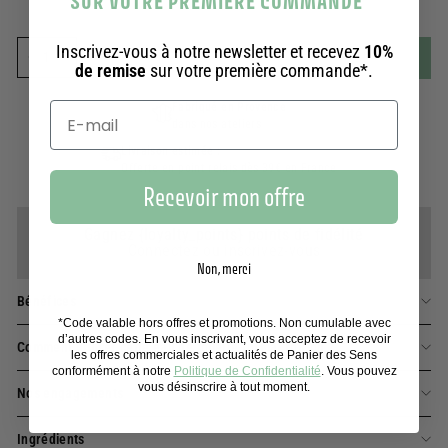
SUR VOTRE PREMIERE COMMANDE
*
Inscrivez-vous à notre newsletter et recevez
10%
Ajouter au panier
-
10,90€
de remise
sur votre première commande*.
−
+
Fabriqué en Provence
dans nos ateliers
Livraison estimée :
Offerte en point relais dès 39€ en France
Recevoir mon offre
Gagnez {loyalty_points} points de fidélité
Connectez ou inscrivez-vous
Non, merci
Bénéfices
*Code valable hors offres et promotions. Non cumulable avec
d’autres codes. En vous inscrivant, vous acceptez de recevoir
Comment utiliser cette eau de toilette format roll-on ?
les offres commerciales et actualités de Panier des Sens
conformément à notre
Politique de Confidentialité
. Vous pouvez
vous désinscrire à tout moment.
Nos engagements
Ingrédients