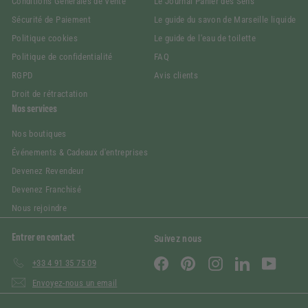
Conditions Générales de Vente
Le Journal Panier des Sens
Sécurité de Paiement
Le guide du savon de Marseille liquide
Politique cookies
Le guide de l'eau de toilette
Politique de confidentialité
FAQ
RGPD
Avis clients
Droit de rétractation
Nos services
Nos boutiques
Événements & Cadeaux d'entreprises
Devenez Revendeur
Devenez Franchisé
Nous rejoindre
Entrer en contact
Suivez nous
Facebook
Pinterest
Instagram
LinkedIn
YouTube
+33 4 91 35 75 09
Envoyez-nous un email