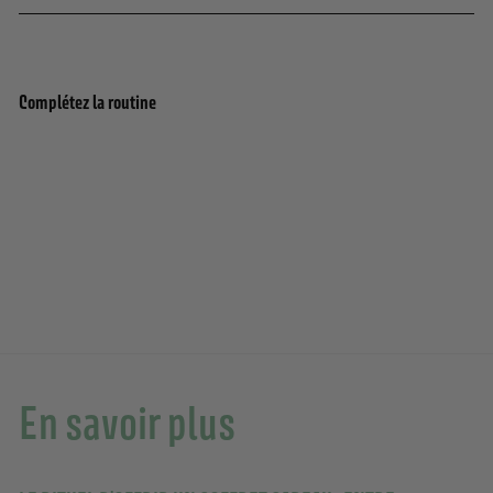
Complétez la routine
Coffret cadeau de soins à la Fleur
Ajouter au panier
d'Oranger
5 avis
£32.00
£32.00
En savoir plus