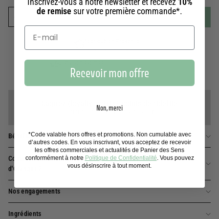
Inscrivez-vous à notre newsletter et recevez
10%
de remise
sur votre première commande*.
Ajouter au panier
-
£32.00
−
+
Fabriqué en Provence
dans nos ateliers
Livraison estimée :
Recevoir mon offre
Offerte en point relais dès 39€ en France
Gagnez {loyalty_points} points de fidélité
Non, merci
Connectez ou inscrivez-vous
*Code valable hors offres et promotions. Non cumulable avec
Bénéfices
d’autres codes. En vous inscrivant, vous acceptez de recevoir
les offres commerciales et actualités de Panier des Sens
conformément à notre
Politique de Confidentialité
. Vous pouvez
Comment utiliser ce coffret découverte de soins à la Fleur
vous désinscrire à tout moment.
d'Oranger ?
Nos engagements
Ingrédients