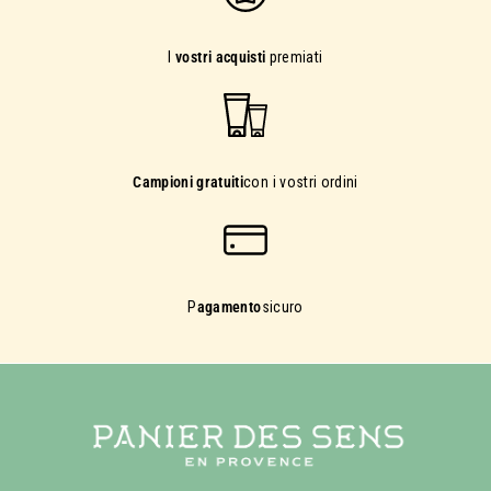
I
vostri acquisti
premiati
Campioni gratuiti
con i vostri ordini
P
agamento
sicuro