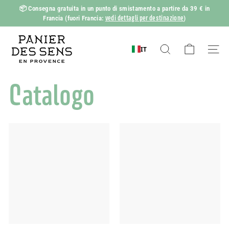
Vai
📦
Consegna gratuita in un punto di smistamento a partire da 39 € in
al
vedi dettagli per destinazione
Francia
(fuori Francia:
)
Mostra
contenuto
diapositive
P
Pausa
a
IT
Ricerca
Naviga
n
i
Catalogo
e
r
d
e
s
S
e
n
s