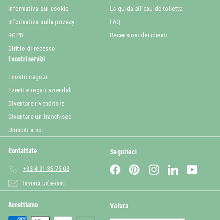
Informativa sui cookie
La guida all'eau de toilette
Informativa sulla privacy
FAQ
RGPD
Recensioni dei clienti
Diritto di recesso
I nostri servizi
I nostri negozi
Eventi e regali aziendali
Diventare rivenditore
Diventare un franchisee
Unisciti a noi
Contattate
Seguiteci
Facebook
Pinterest
Instagram
LinkedIn
YouTub
+33 4 91 35 75 09
Inviaci un'e-mail
Accettiamo
Valuta