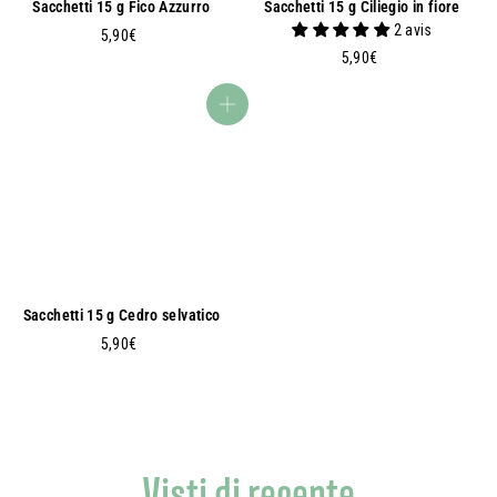
Sacchetti 15 g Fico Azzurro
Sacchetti 15 g Ciliegio in fiore
2 avis
5
5,90€
5
,
5,90€
,
9
9
0
Aggiungi al carrello
0
€
€
Sacchetti 15 g Cedro selvatico
5
5,90€
,
9
0
€
Visti di recente