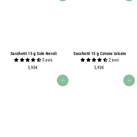
Sacchetti 15 g Sole Neroli
Sacchetti 15 g Cotone talcato
3 avis
2 avis
5
5
5,90€
5,90€
,
,
9
9
Aggiungi al carrello
Aggiungi al carrello
0
0
€
€