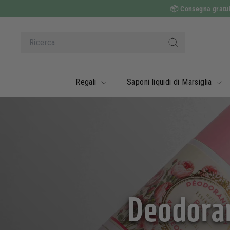
Vai
📦
Consegna gratuita
al
contenuto
Ricerca
Ricerca
Regali
Saponi liquidi di Marsiglia
Deodorant