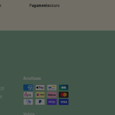
i
P
agamento
sicuro
Accettiamo
 09
il
Valuta