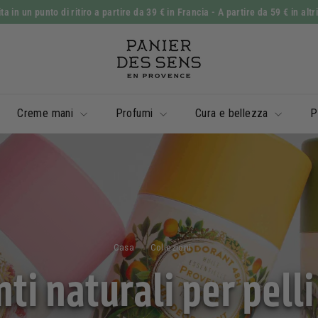
 in un punto di ritiro a partire da 39 € in Francia
- A partire da 59 € in altr
Mostra
P
diapositive
a
Pausa
n
i
Creme mani
Profumi
Cura e bellezza
P
e
r
d
e
s
S
e
Casa
/
Collezioni
/
n
i naturali per pelli
s