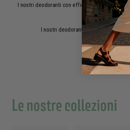
I nostri deodoranti con efficacia di 48 ore neutra
origine naturale. In 
I nostri deodoranti per pelli sensibil
Le nostre collezioni