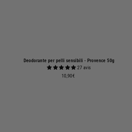
l
c
a
r
r
e
l
l
o
Deodorante per pelli sensibili - Provence 50g
27 avis
1
10,90€
0
,
9
g
0
g
€
i
u
n
g