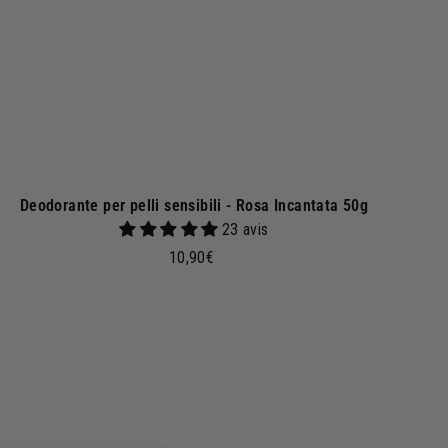
l
c
a
r
r
e
l
l
o
Deodorante per pelli sensibili - Rosa Incantata 50g
23 avis
1
10,90€
0
,
9
0
€