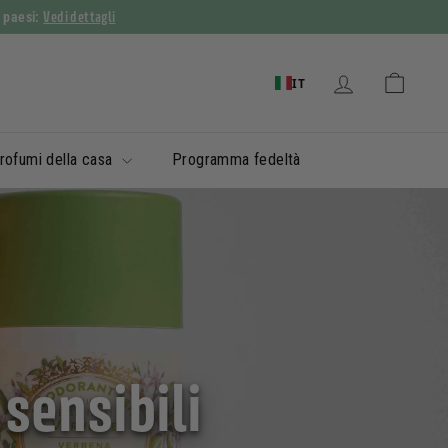
Vedi dettagli
i paesi:
IT
rofumi della casa
Programma fedeltà
 sensibili