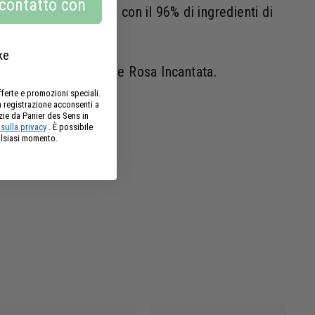
 contatto con
alla loro formulazione con il 96% di ingredienti di
nsibile delle ascelle.
ke
e, Verbena rilassante e Rosa Incantata.
fferte e promozioni speciali.
a registrazione acconsenti a
zie da Panier des Sens in
sulla privacy
. È possibile
ualsiasi momento.