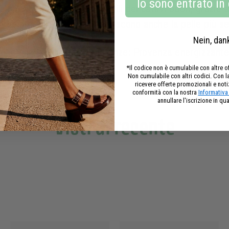
Io sono entrato in
lizzano i batteri responsabili dei cattivi odori, grazie 
un solo gesto, idratano e leniscono anche la pelle più se
Nein, dan
i sono disponibili in tre fragranze: Provenza energizzant
*Il codice non è cumulabile con altre o
Non cumulabile con altri codici. Con l
ricevere offerte promozionali e noti
conformità con la nostra
Informativa 
annullare l'iscrizione in q
Visti di recente