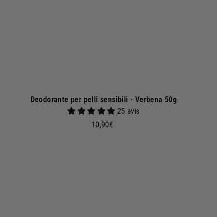
l
c
a
r
r
e
l
l
o
Deodorante per pelli sensibili - Verbena 50g
25 avis
1
10,90€
0
,
9
A
0
€