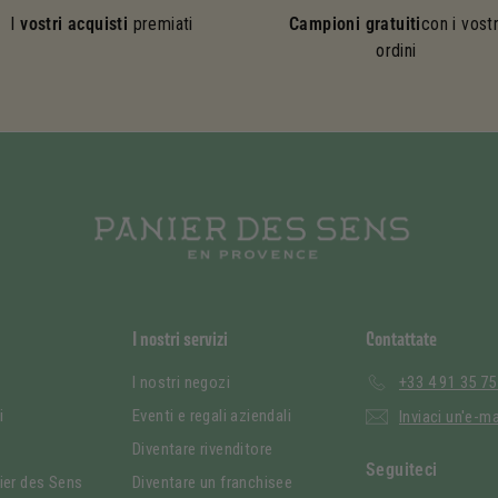
I
vostri acquisti
premiati
Campioni gratuiti
con i vostr
ordini
I nostri servizi
Contattate
I nostri negozi
+33 4 91 35 75
i
Eventi e regali aziendali
Inviaci un'e-ma
à
Diventare rivenditore
Seguiteci
ier des Sens
Diventare un franchisee