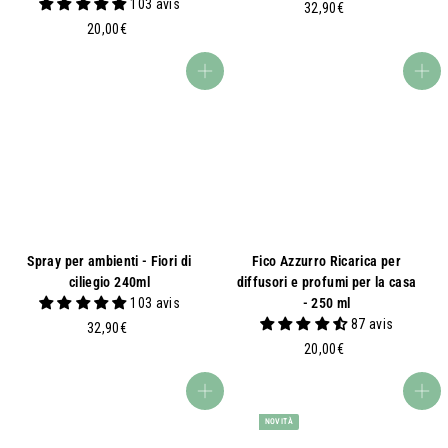
103 avis
3
32,90€
2
2
20,00€
0
,
,
9
Aggiungi al carrello
Aggiungi al carrello
0
0
0
€
€
Spray per ambienti - Fiori di
Fico Azzurro Ricarica per
ciliegio 240ml
diffusori e profumi per la casa
103 avis
- 250 ml
87 avis
3
32,90€
2
2
20,00€
,
0
9
,
Aggiungi al carrello
Aggiungi al carrello
0
0
NOVITÀ
€
0