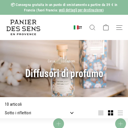
Vai
📦
Consegna gratuita in un punto di smistamento a partire da 39 € in
al
vedi dettagli per destinazione
Francia
(fuori Francia:
)
Mostra
contenuto
diapositive
P
Pausa
a
IT
Ricerca
Naviga
n
i
e
r
Casa
/
Collezioni
/
d
Diffusori di profumo
e
s
S
e
10 articoli
n
Applicare
s
Grande
Piccolo
Liste
Aggiungi al carrello
Aggiungi al carrello