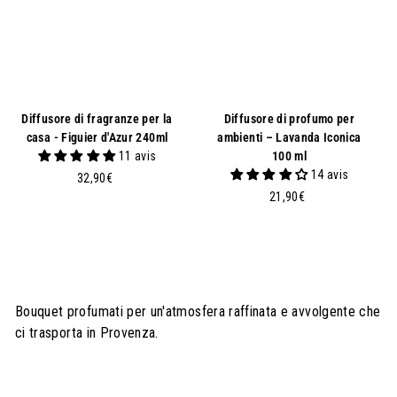
€
Diffusore di fragranze per la
Diffusore di profumo per
casa - Figuier d'Azur 240ml
ambienti – Lavanda Iconica
11 avis
100 ml
14 avis
3
32,90€
2
2
21,90€
,
1
9
,
0
9
€
0
€
Bouquet profumati per un'atmosfera raffinata e avvolgente che
ci trasporta in Provenza.