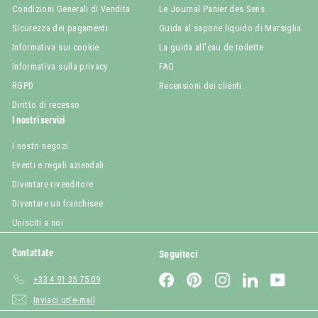
Condizioni Generali di Vendita
Le Journal Panier des Sens
Sicurezza dei pagamenti
Guida al sapone liquido di Marsiglia
Informativa sui cookie
La guida all'eau de toilette
Informativa sulla privacy
FAQ
RGPD
Recensioni dei clienti
Diritto di recesso
I nostri servizi
I nostri negozi
Eventi e regali aziendali
Diventare rivenditore
Diventare un franchisee
Unisciti a noi
Contattate
Seguiteci
Facebook
Pinterest
Instagram
LinkedIn
YouTub
+33 4 91 35 75 09
Inviaci un'e-mail