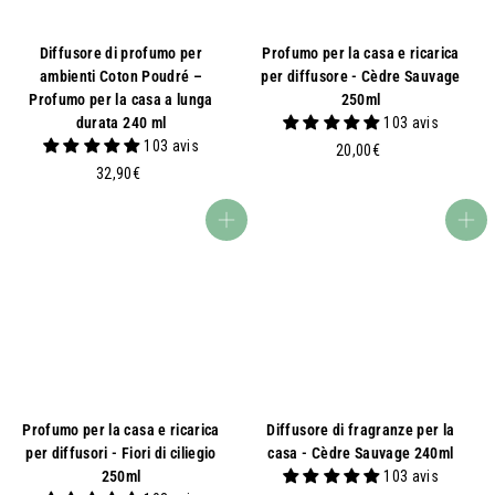
Diffusore di profumo per
Profumo per la casa e ricarica
ambienti Coton Poudré –
per diffusore - Cèdre Sauvage
Profumo per la casa a lunga
250ml
durata 240 ml
103 avis
103 avis
2
20,00€
3
0
32,90€
2
,
,
0
Aggiungi al carrello
Aggiungi al carrello
9
0
0
€
€
Profumo per la casa e ricarica
Diffusore di fragranze per la
per diffusori - Fiori di ciliegio
casa - Cèdre Sauvage 240ml
250ml
103 avis