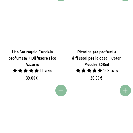
fico Set regalo Candela
Ricarica per profumi e
profumata + Diffusore Fico
diffusori per la casa - Coton
Azzurro
Poudré 250ml
11 avis
103 avis
3
2
39,00€
20,00€
9
0
,
,
Aggiungi al carrello
Aggiungi al carrello
0
0
0
0
€
€