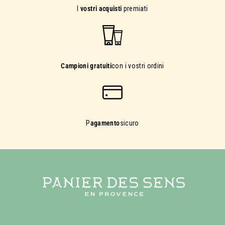
I
vostri acquisti
premiati
Campioni gratuiti
con i vostri ordini
P
agamento
sicuro