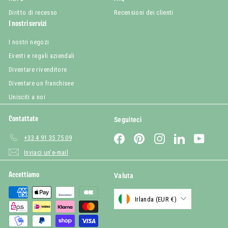
Diritto di recesso
Recensioni dei clienti
I nostri servizi
I nostri negozi
Eventi e regali aziendali
Diventare rivenditore
Diventare un franchisee
Unisciti a noi
Contattate
Seguiteci
Facebook
Pinterest
Instagram
LinkedIn
YouTub
+33 4 91 35 75 09
Inviaci un'e-mail
Accettiamo
Valuta
Irlanda (EUR €)