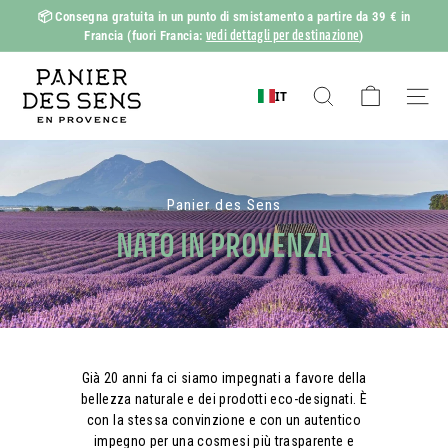
Vai
📦
Consegna gratuita in un punto di smistamento a partire da 39 € in
al
vedi dettagli per destinazione
Francia
(fuori Francia:
)
Mostra
contenuto
diapositive
P
Pausa
a
IT
Ricerca
Naviga
n
i
e
Panier des Sens
r
NATO IN PROVENZA
d
e
s
S
e
n
Già 20 anni fa ci siamo impegnati a favore della
bellezza naturale e dei prodotti eco-designati. È
s
con la stessa convinzione e con un autentico
impegno per una cosmesi più trasparente e