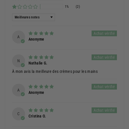
1%
(2)
Sort by
A
Anonyme
N
Nathalie G.
À mon avis la meilleure des crèmes pour les mains
A
Anonyme
C
Cristina O.