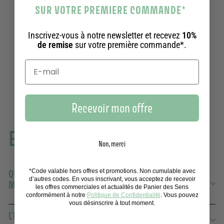
SUR VOTRE PREMIERE COMMANDE
*
Pack de 2 Crèmes pour les mains - Amande
Ajouter au panier
Apaisante 75ml
Inscrivez-vous à notre newsletter et recevez
10%
de remise
sur votre première commande*.
246 avis
27,80€
27,80€
Recevoir mon offre
En savoir plus
Non, merci
*Code valable hors offres et promotions. Non cumulable avec
QUELS PARFUMS PROPOSEZ-VOUS DANS VOS CRÈMES
d’autres codes. En vous inscrivant, vous acceptez de recevoir
MAINS ?
les offres commerciales et actualités de Panier des Sens
conformément à notre
Politique de Confidentialité
. Vous pouvez
vous désinscrire à tout moment.
L’IMPORTANCE ET LES BÉNÉFICES DES CRÈMES MAINS