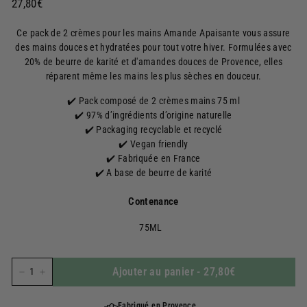
Prix
27,80€
27,80€
régulier
Ce pack de 2 crèmes pour les mains Amande Apaisante vous assure
des mains douces et hydratées pour tout votre hiver. Formulées avec
20% de beurre de karité et d'amandes douces de Provence, elles
réparent même les mains les plus sèches en douceur.
✔️ Pack c
omposé de 2 crèmes mains 75 ml
✔️ 97% d’ingrédients d’origine naturelle
✔️ Packaging recyclable et recyclé
✔️ Vegan friendly
✔️ Fabriquée en France
✔️ A base de beurre de karité
Contenance
75ML
Ajouter au panier
-
27,80€
−
+
Fabriqué en Provence