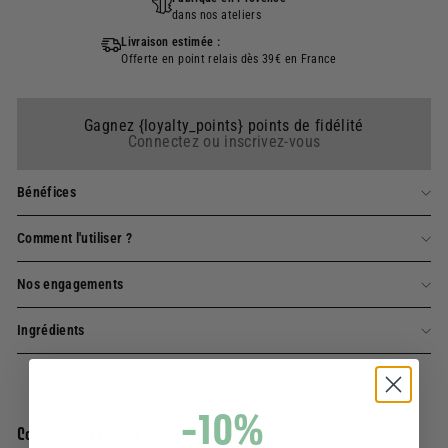
dans nos ateliers
Livraison estimée :
Offerte en point relais dès 39€ en France
Gagnez {loyalty_points} points de fidélité
Connectez ou inscrivez-vous
Bénéfices
Comment l'utiliser ?
Nos engagements
Ingrédients
-10%
Complétez la routine