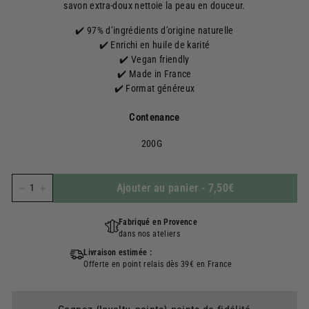
savon extra-doux nettoie la peau en douceur.
✔️ 97% d’ingrédients d’origine naturelle
✔️ Enrichi en huile de karité
✔️ Vegan friendly
✔️ Made in France
✔️ Format généreux
Contenance
200G
Ajouter au panier
-
7,50€
−
+
Fabriqué en Provence
dans nos ateliers
Livraison estimée :
Offerte en point relais dès 39€ en France