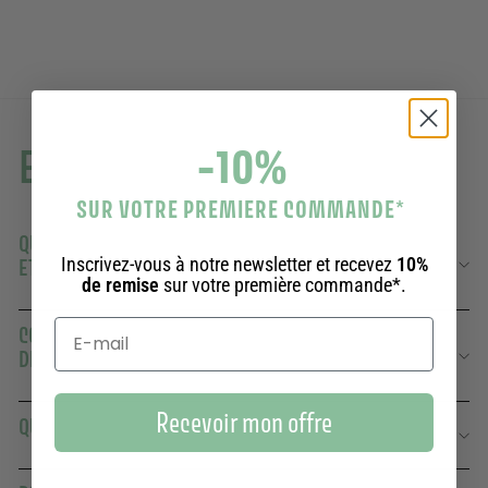
-10%
En savoir plus
SUR VOTRE PREMIERE COMMANDE
*
QUELLE EST LA DIFFÉRENCE ENTRE UN SAVON SOLIDE
Inscrivez-vous à notre newsletter et recevez
10%
ET UN SAVON LIQUIDE ?
de remise
sur votre première commande*.
COMBIEN DE TEMPS DURE UN SAVON SOLIDE PANIER
DES SENS ?
Recevoir mon offre
QUELS PARFUMS PROPOSEZ-VOUS ?