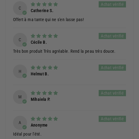
C
Catherine S.
Offert à ma tante qui ne s'en lasse pas!
C
Cécile B.
Très bon produit Très agréable. Rend la peau très douce.
H
Helmut B.
M
Mihaiela P.
A
Anonyme
Idéal pour l'été.