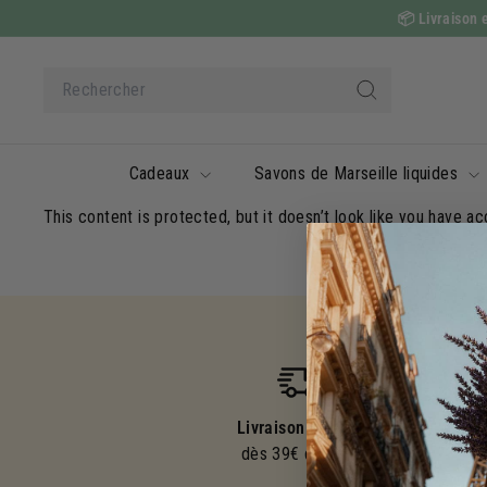
Passer
📦
Livraison e
au
contenu
Search
Rechercher
Cadeaux
Savons de Marseille liquides
This content is protected, but it doesn’t look like you have ac
Livraison offerte
dès 39€ d'achat