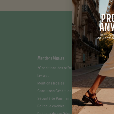
Mentions légales
Qui sommes-n
*Conditions des offres
La marque
Livraison
Nos engageme
Mentions légales
Responsabilit
Conditions Générales de Vente
Le Journal Pan
Sécurité de Paiement
Le guide du sa
liquide
Politique cookies
Le guide de l'e
Politique de confidentialité