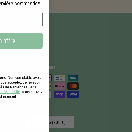
remière commande*.
 offre
Nous acceptons
tions. Non cumulable avec
 09
 vous acceptez de recevoir
un email
ités de Panier des Sens
nfidentialité
. Vous pouvez
out moment.
Devise
stagram
LinkedIn
YouTube
France (EUR €)