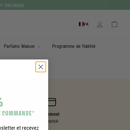
Voir détails
ys :
FR
Parfums Maison
Programme de fidélité
%
RE COMMANDE
*
Paiement
sécurisé
wsletter et recevez