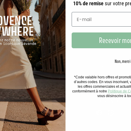
10% de remise
sur votre p
Recevoir mon
Non, merci
ous ?
Nos services
Entrer en contact
*Code valable hors offres et promo
Nos boutiques
+33 4 91 35 75
d’autres codes. En vous inscrivant,
nts
Événements & Cadeaux
Envoyez-nous 
les offres commerciales et actual
conformément à notre
Politique de Co
d'entreprises
é
vous désinscrire à t
Suivez nous
Devenez Revendeur
ier des Sens
Devenez Franchisé
Facebook
Pinterest
In
von de Marseille
Nous rejoindre
au de toilette