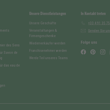
Unsere Dienstleistungen
In Kontakt treten
Unsere Geschäfte
+33 4 91 35 75
ements
Veranstaltungen &
Senden Sie uns
Firmengeschenke
g
Folge uns
Wiederverkäufer werden
nier des Sens
Franchisenehmer werden
Facebook
Pinterest
In
für Savon de
ig
Werde Teil unseres Teams
für das eau de
gen