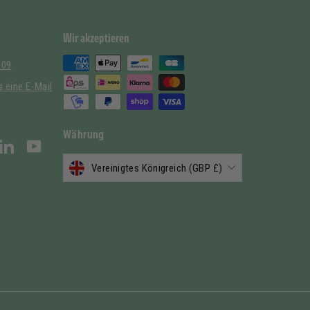
Wir akzeptieren
 09
 eine E-Mail
Währung
stagram
LinkedIn
YouTube
Vereinigtes Königreich (GBP £)