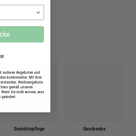
ecke
ke
mit anderen Angeboten und
des kombinierbar. Mit Ihrer
nverstanden, Werbeangebote
s Sens gemäß unseren
. Wenn Sie nicht wissen, was
s geändert.
Gesichtspflege
Geschenke