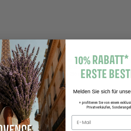
n
k
o
r
b
10% RABATT*
Flüssigseife Nachfüllpack Savon de Marseille Flüssig -
Eisenkraut 500ml
ERSTE BES
250 avis
£
£11.90
1
Melden Sie sich für unse
1
+ profitieren Sie von einem exklu
.
Privatverkäufen, Sonderangeb
9
0