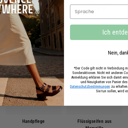
Kürzlich angesehen
Sprache
Ich entd
Nein, dan
*Der Code gilt nicht in Verbindung 
Sonderaktionen. Nicht mit anderen Co
Anmeldung erklären Sie sich damit ei
und Neuigkeiten von Panier de
Datenschutzbestimmungen
zu erhalten
Sie tun sollen, wird e
Handpflege
Flüssigseifen aus