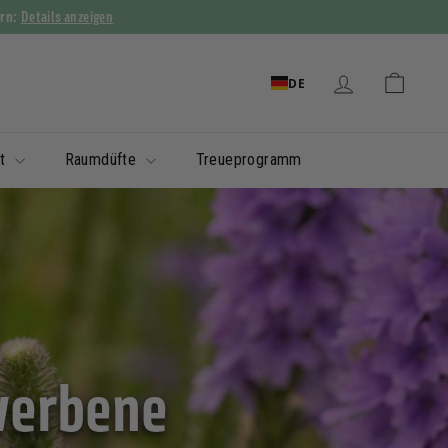
Details anzeigen
ern:
DE
it
Raumdüfte
Treueprogramm
nverbene