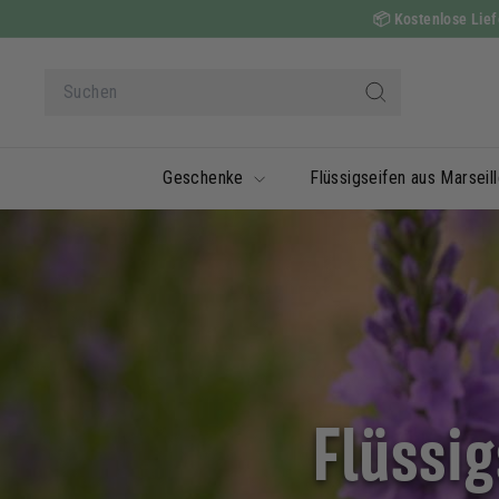
Zum
📦
Kostenlose Liefe
Inhalt
springen
Suche
Suchen
Geschenke
Flüssigseifen aus Marseil
Flüssig