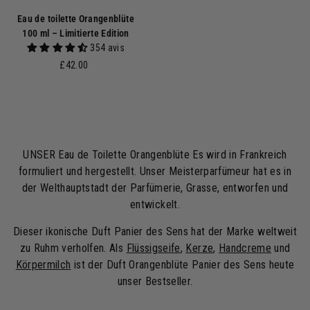
Eau de toilette Orangenblüte
100 ml – Limitierte Edition
354 avis
£
£42.00
4
2
.
0
0
UNSER Eau de Toilette Orangenblüte Es wird in Frankreich
formuliert und hergestellt. Unser Meisterparfümeur hat es in
der Welthauptstadt der Parfümerie, Grasse, entworfen und
entwickelt.
Dieser ikonische Duft Panier des Sens hat der Marke weltweit
zu Ruhm verholfen. Als
Flüssigseife
,
Kerze
,
Handcreme
und
Körpermilch
ist der Duft Orangenblüte Panier des Sens heute
unser Bestseller.