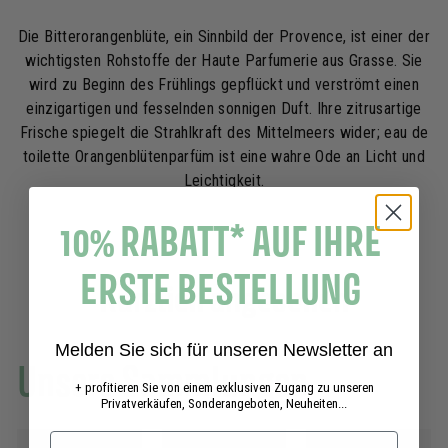
Die Bitterorangenblüte, ein Sinnbild der Provence, ist einer der
wichtigsten Rohstoffe der Haute Parfumerie aus Grasse. Sie
wird zu Beginn des Frühlings gepflückt und verströmt einen
einzigartigen und fesselnden sonnigen Duft. Ihre zitrusartige
Frische spiegelt die Strahlkraft des Mittelmeers wider; eau de
toilette Orangenblütenparfüm ist eine wahre Ode an Licht und
Leichtigkeit.
10% RABATT* AUF IHRE
ERSTE BESTELLUNG
Kürzlich angesehen
Melden Sie sich für unseren Newsletter an
Unsere Sammlungen
+ profitieren Sie von einem exklusiven Zugang zu unseren
Privatverkäufen, Sonderangeboten, Neuheiten...