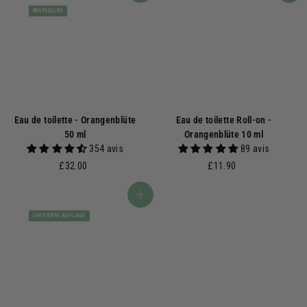
BESTSELLER
Eau de toilette - Orangenblüte
Eau de toilette Roll-on -
50 ml
Orangenblüte 10 ml
354 avis
89 avis
£
£
£32.00
£11.90
3
1
2
1
In den Warenkorb
.
.
LIMITIERTE AUFLAGE
0
9
0
0