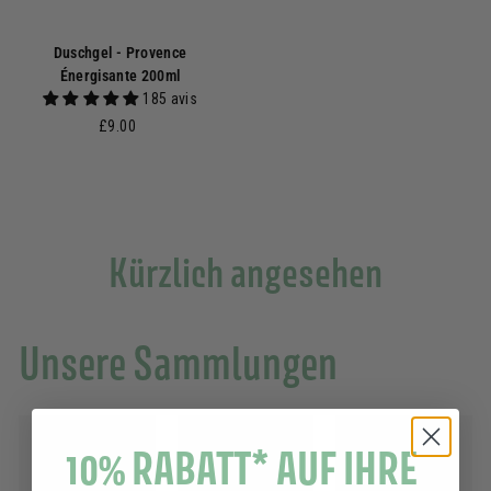
Duschgel - Provence
Énergisante 200ml
185 avis
£
£9.00
9
.
0
0
Kürzlich angesehen
Unsere Sammlungen
10% RABATT* AUF IHRE