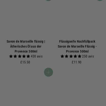
Savon de Marseille flüssig |
Flüssigseife Nachfüllpack
Ätherisches Öl aus der
Savon de Marseille Flüssig -
Provence 500ml
Provence 500ml
430 avis
250 avis
£
£
£15.50
£11.90
1
1
5
1
In den Warenkorb
.
.
5
9
0
0