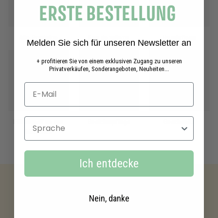
ERSTE BESTELLUNG
Alle Produkte
Eau de toilette
Handpflege
Melden Sie sich für unseren Newsletter an
+ profitieren Sie von einem exklusiven Zugang zu unseren
Privatverkäufen, Sonderangeboten, Neuheiten...
Sprache
Flüssigseifen aus
Gesichtspflege
Geschenke
Marseille
Ich entdecke
Nein, danke
Kostenloser versand