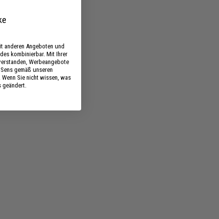
9
ke
0
mit anderen Angeboten und
des kombinierbar. Mit Ihrer
nverstanden, Werbeangebote
s Sens gemäß unseren
. Wenn Sie nicht wissen, was
s geändert.