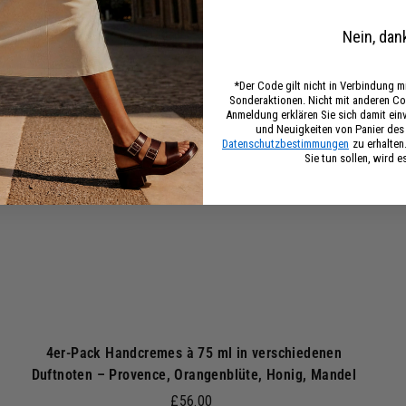
5
I
Nein, dan
n
0
d
e
n
*Der Code gilt nicht in Verbindung 
Sonderaktionen. Nicht mit anderen Co
W
W
Anmeldung erklären Sie sich damit ei
a
und Neuigkeiten von Panier de
r
Datenschutzbestimmungen
zu erhalten
e
Sie tun sollen, wird e
n
k
o
r
b
4er-Pack Handcremes à 75 ml in verschiedenen
Duftnoten – Provence, Orangenblüte, Honig, Mandel
£
£56.00