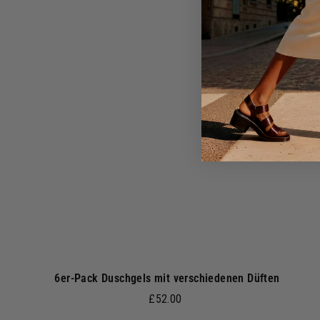
.
I
n
0
d
0
e
n
a
r
e
n
k
o
r
b
6er-Pack Duschgels mit verschiedenen Düften
£
£52.00
5