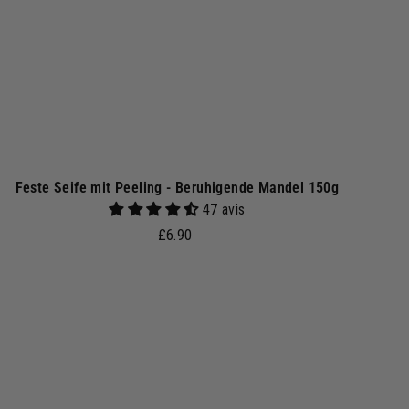
n
k
o
r
b
Feste Seife mit Peeling - Beruhigende Mandel 150g
47 avis
£
£6.90
6
.
9
0
I
n
d
e
n
W