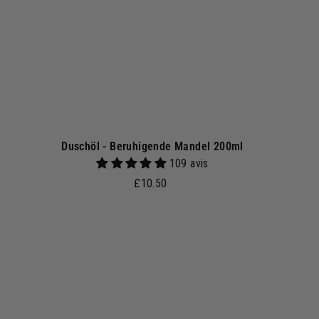
n
k
o
r
b
Duschöl - Beruhigende Mandel 200ml
109 avis
£
£10.50
1
0
.
5
I
n
0
d
e
n
W
W