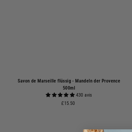
a
r
e
n
k
o
r
b
Savon de Marseille flüssig - Mandeln der Provence
500ml
430 avis
£
£15.50
1
5
.
I
n
5