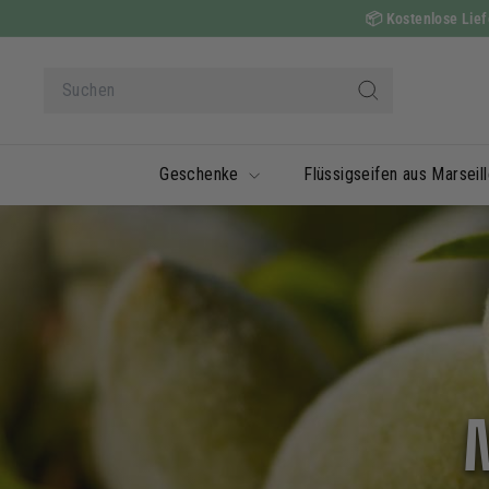
Zum
📦
Kostenlose Liefe
Inhalt
springen
Suche
Suchen
Geschenke
Flüssigseifen aus Marseil