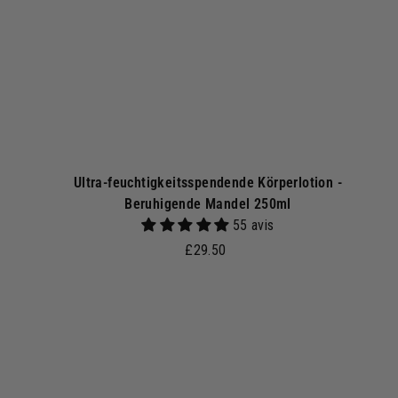
n
k
o
r
b
Ultra-feuchtigkeitsspendende Körperlotion -
Beruhigende Mandel 250ml
55 avis
£
£29.50
2
9
.
I
n
5
d
0
e
n