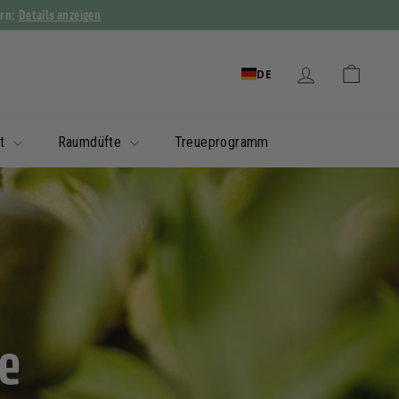
Details anzeigen
ern:
DE
it
Raumdüfte
Treueprogramm
e