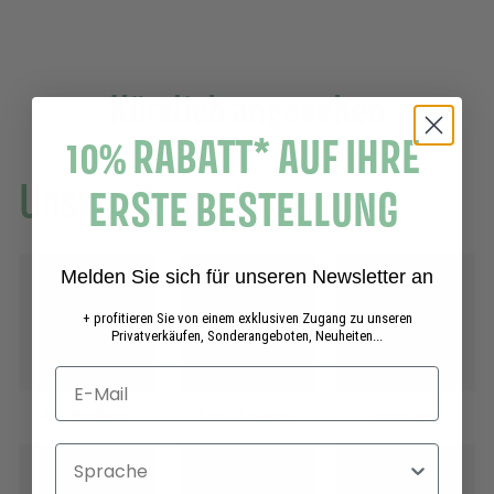
5
.
0
0
Kürzlich angesehen
10% RABATT* AUF IHRE
Unsere Sammlungen
ERSTE BESTELLUNG
Melden Sie sich für unseren Newsletter an
+ profitieren Sie von einem exklusiven Zugang zu unseren
Privatverkäufen, Sonderangeboten, Neuheiten...
Alle Produkte
Eau de toilette
Handpflege
Sprache