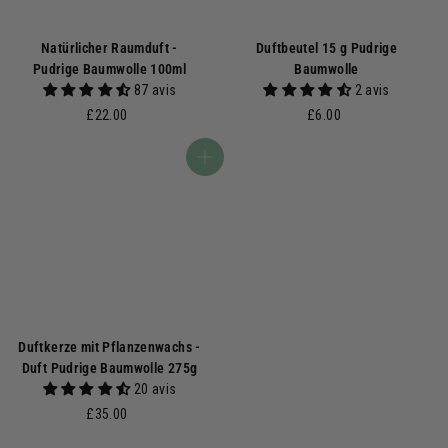
Natürlicher Raumduft -
Duftbeutel 15 g Pudrige
Pudrige Baumwolle 100ml
Baumwolle
87 avis
2 avis
£
£
£22.00
£6.00
2
6
2
.
In den Warenkorb
.
0
0
0
0
Duftkerze mit Pflanzenwachs -
Duft Pudrige Baumwolle 275g
20 avis
£
£35.00
3