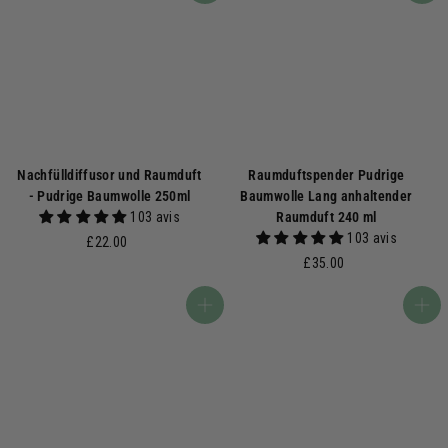
Nachfülldiffusor und Raumduft
Raumduftspender Pudrige
- Pudrige Baumwolle 250ml
Baumwolle Lang anhaltender
103 avis
Raumduft 240 ml
103 avis
£
£22.00
2
£
£35.00
2
3
.
5
In den Warenkorb
In den Warenkorb
0
.
0
0
0