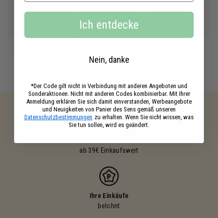
Ich entdecke
Flüssigseifen aus
Gesichtspflege
Geschenke
Nein, danke
Marseille
*Der Code gilt nicht in Verbindung mit anderen Angeboten und
Sonderaktionen. Nicht mit anderen Codes kombinierbar. Mit Ihrer
Anmeldung erklären Sie sich damit einverstanden, Werbeangebote
und Neuigkeiten von Panier des Sens gemäß unseren
Datenschutzbestimmungen
zu erhalten. Wenn Sie nicht wissen, was
Sie tun sollen, wird es geändert.
Kostenloser versand
ab 39€ Einkaufswert
Ihre Einkäufe
belohnt