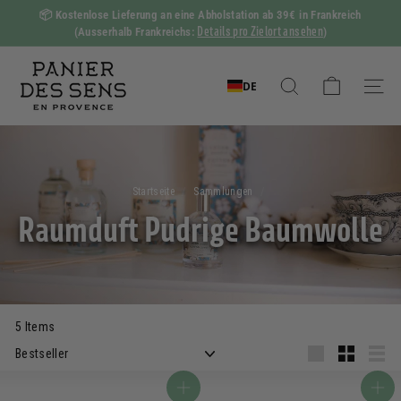
Zum
📦
Kostenlose Lieferung an eine Abholstation ab 39€ in Frankreich
Inhalt
Details pro Zielort ansehen
(Ausserhalb Frankreichs:
)
Diashow
springen
Pause
P
a
DE
Suchen
Naviga
n
i
e
r
Startseite
/
Sammlungen
/
d
Raumduft Pudrige Baumwolle
e
s
S
e
5 Items
n
Auftragen
s
Grande
Klein
Aufl
In den Warenkorb
In den Warenkorb