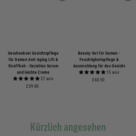
Geschenkset Gesichtspflege
Beauty-Set für Damen -
für Damen Anti-Aging Lift &
Feuchtigkeitspflege &
Straffheit - Gezieltes Serum
Ausstrahlung für das Gesicht
und leichte Creme
15 avis
27 avis
£
£60.50
£
6
£59.00
5
0
9
.
.
5
0
0
0
Kürzlich angesehen