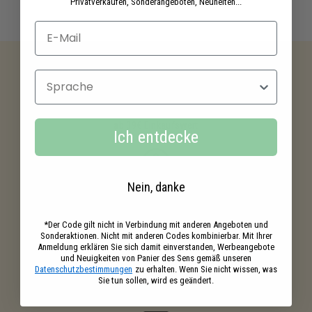
Privatverkäufen, Sonderangeboten, Neuheiten...
Sprache
Kostenloser versand
ab 39€ Einkaufswert
Ich entdecke
Nein, danke
Ihre Einkäufe
belohnt
*Der Code gilt nicht in Verbindung mit anderen Angeboten und
Sonderaktionen. Nicht mit anderen Codes kombinierbar. Mit Ihrer
Anmeldung erklären Sie sich damit einverstanden, Werbeangebote
und Neuigkeiten von Panier des Sens gemäß unseren
Datenschutzbestimmungen
zu erhalten. Wenn Sie nicht wissen, was
Gratisproben
Sie tun sollen, wird es geändert.
in deinen Bestellungen