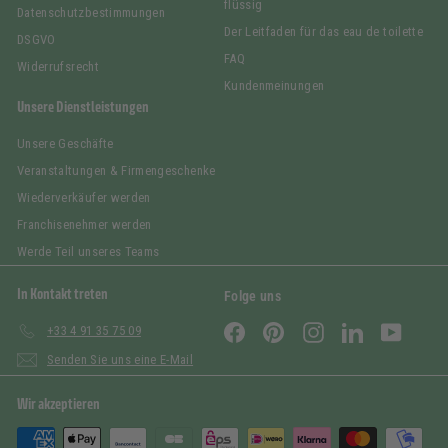
flüssig
Datenschutzbestimmungen
Der Leitfaden für das eau de toilette
DSGVO
FAQ
Widerrufsrecht
Kundenmeinungen
Unsere Dienstleistungen
Unsere Geschäfte
Veranstaltungen & Firmengeschenke
Wiederverkäufer werden
Franchisenehmer werden
Werde Teil unseres Teams
In Kontakt treten
Folge uns
Facebook
Pinterest
Instagram
LinkedIn
YouTub
+33 4 91 35 75 09
Senden Sie uns eine E-Mail
Wir akzeptieren