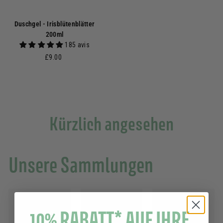
Duschgel - Irisblütenblätter
200ml
185 avis
£
£9.00
9
.
0
0
Kürzlich angesehen
Unsere Sammlungen
10% RABATT* AUF IHRE