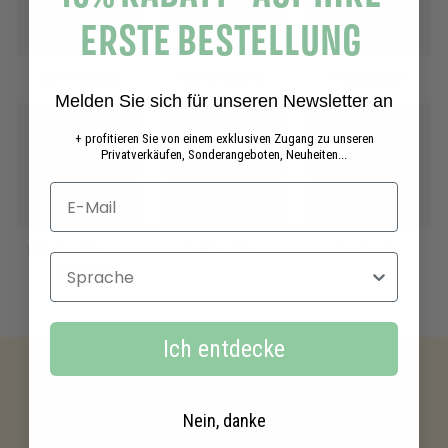
ERSTE BESTELLUNG
Alle Produkte
Eau de toilette
Handpflege
Melden Sie sich für unseren Newsletter an
+ profitieren Sie von einem exklusiven Zugang zu unseren
Privatverkäufen, Sonderangeboten, Neuheiten...
Flüssigseifen aus
Gesichtspflege
Geschenke
Sprache
Marseille
Ich entdecke
Nein, danke
Kostenloser versand