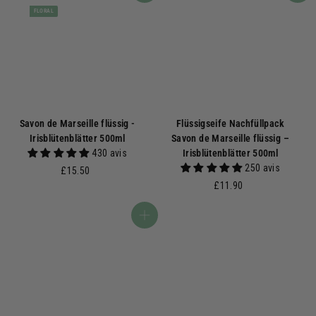
FLORAL
Savon de Marseille flüssig -
Flüssigseife Nachfüllpack
Irisblütenblätter 500ml
Savon de Marseille flüssig –
430 avis
Irisblütenblätter 500ml
250 avis
£
£15.50
1
£
£11.90
5
1
.
1
In den Warenkorb
5
.
0
9
0