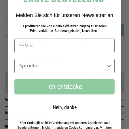
Hyaluronsäure und einem antioxidativen Komplex aus Safran
revitalisiert und hydratisiert sie die Haut und hinterlässt sie geliftet,
Melden Sie sich für unseren Newsletter an
gestrafft und ebenmäßig.
+ profitieren Sie von einem exklusiven Zugang zu unseren
In den Warenkorb
-
55,00 €
Privatverkäufen, Sonderangeboten, Neuheiten...
−
+
Hergestellt in der Provence
in unseren Werkstätten
Geschätzte Lieferung :
Sprache
Angeboten in einem Relais-Punkt ab 39€ in Frankreich.
Sammeln Sie {loyalty_points} Treuepunkte
Anmelden oder registrieren
Ich entdecke
Vorteile
Nein, danke
Unsere engagements
*Der Code gilt nicht in Verbindung mit anderen Angeboten und
Inhaltsstoffe
Sonderaktionen. Nicht mit anderen Codes kombinierbar. Mit Ihrer