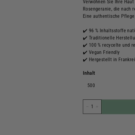
Verwöhnen Sie Ihre Haut m
Rosengeranie, die nach re
Eine authentische Pflege,
✔️ 96 % Inhaltsstoffe na
✔️ Traditionelle Herstell
✔️ 100 % recycelte und r
✔️ Vegan Friendly
✔️ Hergestellt in Frankre
Inhalt
500
−
+