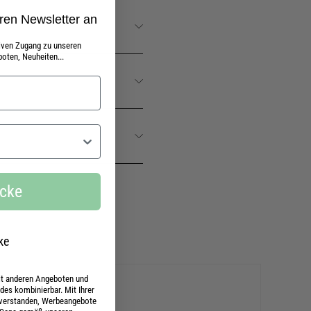
ren Newsletter an
siven Zugang zu unseren
oten, Neuheiten...
ecke
ke
mit anderen Angeboten und
es kombinierbar. Mit Ihrer
nverstanden, Werbeangebote