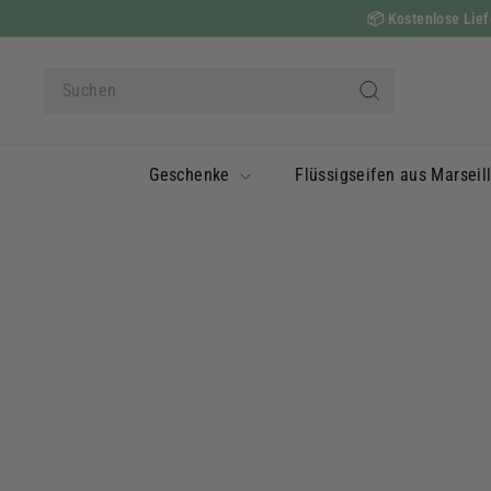
Zum
📦
Kostenlose Liefe
Inhalt
springen
Suche
Suchen
Geschenke
Flüssigseifen aus Marseil