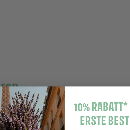
hren
10% RABATT*
ERSTE BES