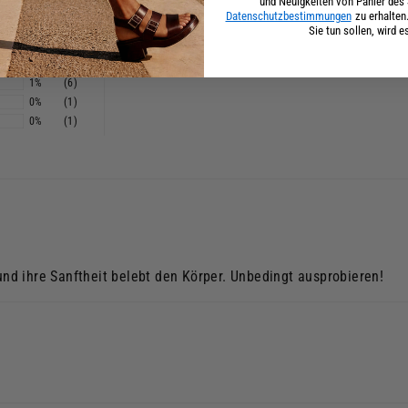
und Neuigkeiten von Panier de
Datenschutzbestimmungen
zu erhalten
Sie tun sollen, wird e
91%
(393)
7%
(29)
1%
(6)
0%
(1)
0%
(1)
 und ihre Sanftheit belebt den Körper. Unbedingt ausprobieren!