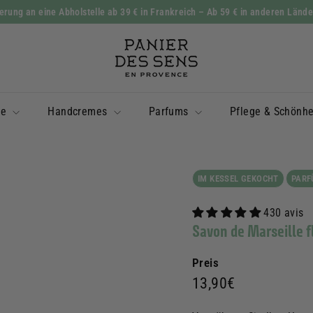
rung an eine Abholstelle ab 39 € in Frankreich
– Ab 59 € in anderen Länd
Diashow
P
Pause
a
n
i
le
Handcremes
Parfums
Pflege & Schönh
e
r
d
e
IM KESSEL GEKOCHT
PARF
s
430 avis
S
Savon de Marseille 
e
n
Preis
s
Prix
13,90€
13,90€
régulier