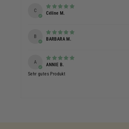
C
Céline M.
B
BARBARA M.
A
ANNIE B.
Sehr gutes Produkt