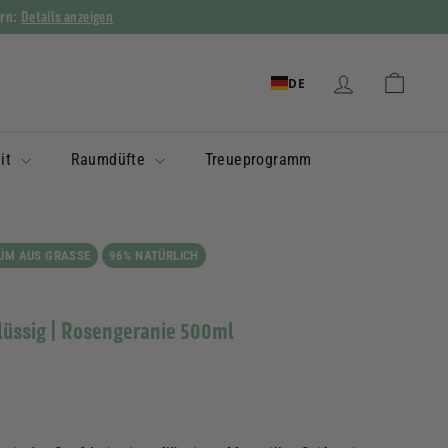
Details anzeigen
ern:
DE
eit
Raumdüfte
Treueprogramm
ÜM AUS GRASSE
96% NATÜRLICH
flüssig | Rosengeranie 500ml