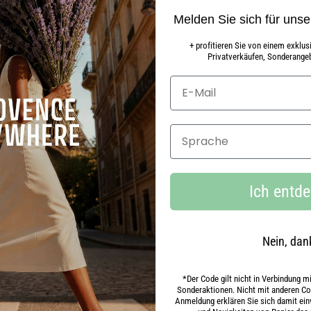
IFE AUS MARSEILLE
Melden Sie sich für unse
+ profitieren Sie von einem exklu
Privatverkäufen, Sonderangeb
KUNG DER ROSENGERANIE
 BESTANDTEIL DES ALLTAGS
Sprache
Ich entd
Nein, dan
*Der Code gilt nicht in Verbindung 
n
Sonderaktionen. Nicht mit anderen Cod
Anmeldung erklären Sie sich damit ei