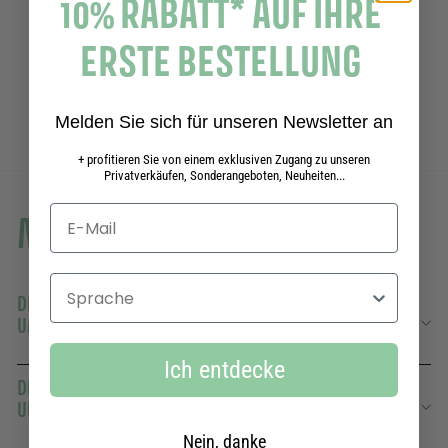
10% RABATT* AUF IHRE
In den War
Duschgel - Betörende Rose 200ml
184 reviews
ERSTE BESTELLUNG
8,00€
8,00€
Melden Sie sich für unseren Newsletter an
+ profitieren Sie von einem exklusiven Zugang zu unseren
Privatverkäufen, Sonderangeboten, Neuheiten...
Mehr erfahren
Sprache
DIE SAVON DE MARSEILLE FLÜSSIG
UMWELTFREUNDLICHEN FORMAT
Ich entdecke
DIE GLEICHE FORMEL, ZU 97 % NATÜRLICHEN
URSPRUNGS
Nein, danke