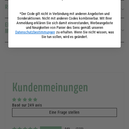
REICH AN ÖLEN FÜR STETS WEICHE HÄNDE
*Der Code gilt nicht in Verbindung mit anderen Angeboten und
Sonderaktionen. Nicht mit anderen Codes kombinierbar. Mit Ihrer
Anmeldung erklären Sie sich damit einverstanden, Werbeangebote
EIN ROSENDUFT, KREIERT VON UNSEREM
und Neuigkeiten von Panier des Sens gemäß unseren
MEISTERPARFÜMEUR
Datenschutzbestimmungen
zu erhalten. Wenn Sie nicht wissen, was
Sie tun sollen, wird es geändert.
Kundenmeinungen
Basé sur 249 avis
Eine Frage stellen
94%
(233)