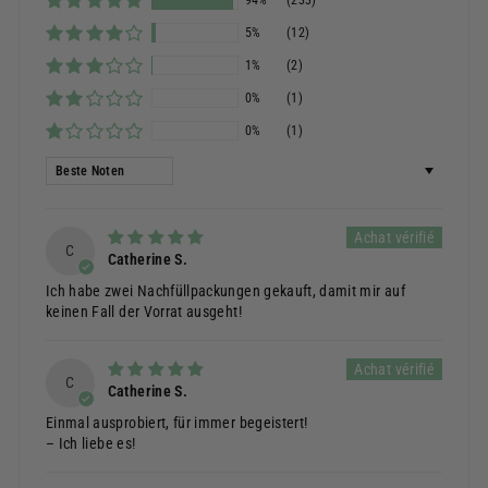
5%
(12)
1%
(2)
0%
(1)
0%
(1)
Sortieren nach
C
Catherine S.
Ich habe zwei Nachfüllpackungen gekauft, damit mir auf
keinen Fall der Vorrat ausgeht!
C
Catherine S.
Einmal ausprobiert, für immer begeistert!
– Ich liebe es!