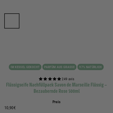
IM KESSEL GEKOCHT
PARFÜM AUS GRASSE
97% NATÜRLICH
249 avis
Flüssigseife Nachfüllpack Savon de Marseille Flüssig –
Bezaubernde Rose 500ml
Preis
Prix
10,90€
10,90€