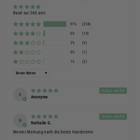
Basé sur 246 avis
91%
(224)
6%
(14)
2%
(5)
0%
(1)
1%
(2)
Sortieren nach
A
Anonyme
N
Nathalie G.
Meiner Meinung nach die beste Handcreme