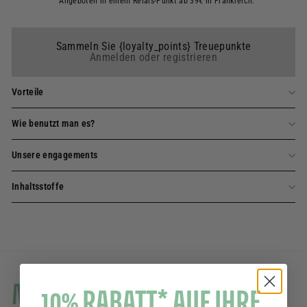
Angeboten in einem Relais-Punkt ab 39€ in Frankreich.
Sammeln Sie {loyalty_points} Treuepunkte
Anmelden oder registrieren
Vorteile
Wie benutzt man es?
Unsere engagements
Inhaltsstoffe
Mehr erfahren
10% RABATT* AUF IHRE