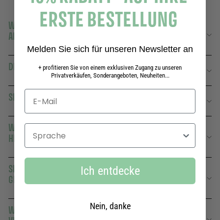
ERSTE BESTELLUNG
WELCHE DÜFTE BIETEN SIE IN IHREN HANDCREMES
AN?
Melden Sie sich für unseren Newsletter an
DIE BEDEUTUNG UND DIE VORTEILE VON HANDCREMES
+ profitieren Sie von einem exklusiven Zugang zu unseren
Privatverkäufen, Sonderangeboten, Neuheiten...
SIND IHRE HANDCREMES FETTIG?
WERDEN IHRE HANDCREMES IN FRANKREICH
Sprache
HERGESTELLT?
SIND IHRE HANDCREMES FÜR EMPFINDLICHE HAUT
Ich entdecke
GEEIGNET?
Nein, danke
WARUM SOLLTE MAN TÄGLICH EINE HANDCREME