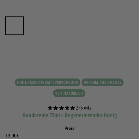
HOHE FEUCHTIGKEITSVERSORGUNG
PARFUM AUS GRASSE
97% NATÜRLICH
246 avis
Handcreme 75ml - Regenerierender Honig
Preis
Prix
13,90€
13,90€