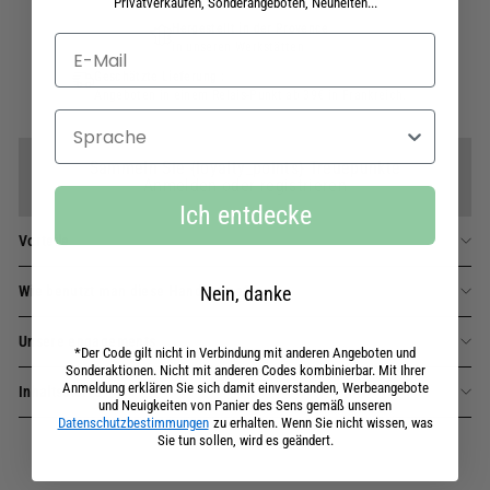
Privatverkäufen, Sonderangeboten, Neuheiten...
Hergestellt in der Provence
in unseren Werkstätten
Geschätzte Lieferung :
Angeboten in einem Relais-Punkt ab 39€ in Frankreich.
Sprache
Sammeln Sie {loyalty_points} Treuepunkte
Anmelden oder registrieren
Ich entdecke
Vorteile
Wie benutzt man diese Handcreme?
Nein, danke
Unsere engagements
*Der Code gilt nicht in Verbindung mit anderen Angeboten und
Sonderaktionen. Nicht mit anderen Codes kombinierbar. Mit Ihrer
Anmeldung erklären Sie sich damit einverstanden, Werbeangebote
Inhaltsstoffe
und Neuigkeiten von Panier des Sens gemäß unseren
Datenschutzbestimmungen
zu erhalten. Wenn Sie nicht wissen, was
Sie tun sollen, wird es geändert.