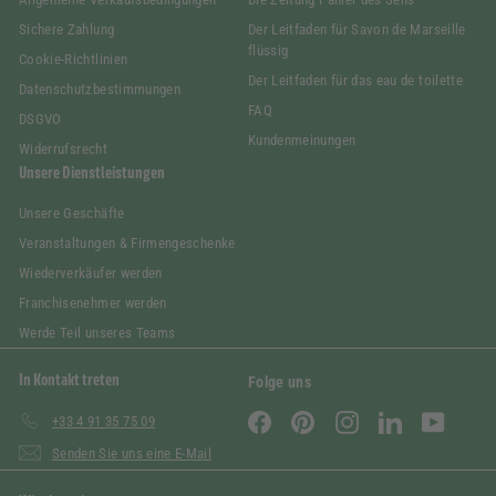
Sichere Zahlung
Der Leitfaden für Savon de Marseille
flüssig
Cookie-Richtlinien
Der Leitfaden für das eau de toilette
Datenschutzbestimmungen
FAQ
DSGVO
Kundenmeinungen
Widerrufsrecht
Unsere Dienstleistungen
Unsere Geschäfte
Veranstaltungen & Firmengeschenke
Wiederverkäufer werden
Franchisenehmer werden
Werde Teil unseres Teams
In Kontakt treten
Folge uns
Facebook
Pinterest
Instagram
LinkedIn
YouTube
+33 4 91 35 75 09
Senden Sie uns eine E-Mail