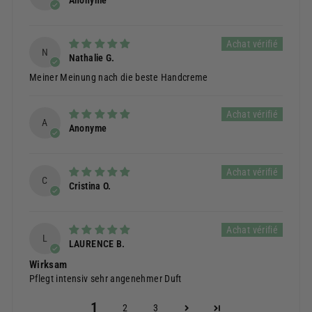
N
Nathalie G.
Meiner Meinung nach die beste Handcreme
A
Anonyme
C
Cristina O.
L
LAURENCE B.
Wirksam
Pflegt intensiv sehr angenehmer Duft
1
2
3