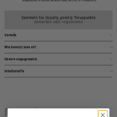
Angeboten in einem Relais-Punkt ab 39€ in Frankreich.
Sammeln Sie {loyalty_points} Treuepunkte
Anmelden oder registrieren
Vorteile
Wie benutzt man es?
Unsere engagements
Inhaltsstoffe
Mehr erfahren