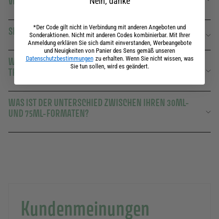
VERWENDEN?
Nein, danke
*Der Code gilt nicht in Verbindung mit anderen Angeboten und
SIND IHRE HANDCREMES VEGAN?
Sonderaktionen. Nicht mit anderen Codes kombinierbar. Mit Ihrer
Anmeldung erklären Sie sich damit einverstanden, Werbeangebote
und Neuigkeiten von Panier des Sens gemäß unseren
Datenschutzbestimmungen
zu erhalten. Wenn Sie nicht wissen, was
WELCHE HANDCREME IST DIE RICHTIGE FÜR SEHR
Sie tun sollen, wird es geändert.
TROCKENE HÄNDE?
WAS IST DER UNTERSCHIED ZWISCHEN IHREN 30ML-
UND 75ML-FORMATEN?
Kundenmeinungen