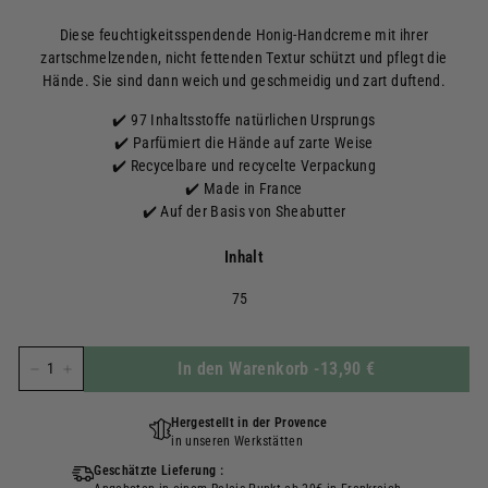
régulier
Diese feuchtigkeitsspendende Honig-Handcreme mit ihrer
zartschmelzenden, nicht fettenden Textur schützt und pflegt die
Hände. Sie sind dann weich und geschmeidig und zart duftend.
✔️ 97 Inhaltsstoffe natürlichen Ursprungs
✔️ Parfümiert die Hände auf zarte Weise
✔️ Recycelbare und recycelte Verpackung
✔️ Made in France
✔️ Auf der Basis von Sheabutter
Inhalt
75
In den Warenkorb
-
13,90 €
−
+
Hergestellt in der Provence
in unseren Werkstätten
Geschätzte Lieferung :