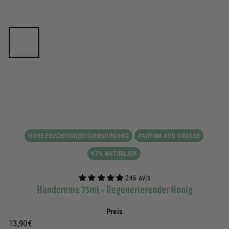
HOHE FEUCHTIGKEITSVERSORGUNG
PARFUM AUS GRASSE
97% NATÜRLICH
246 avis
Handcreme 75ml - Regenerierender Honig
Preis
Prix
13,90€
13,90€