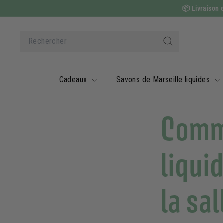
Passer
📦
Livraison e
au
contenu
Search
Rechercher
Cadeaux
Savons de Marseille liquides
Comme
liquid
la sal