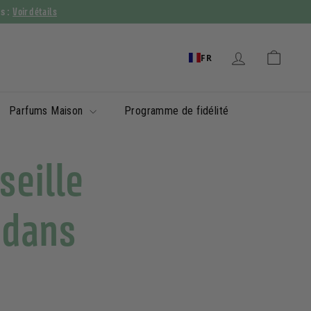
Voir détails
ys :
FR
Parfums Maison
Programme de fidélité
seille
é dans