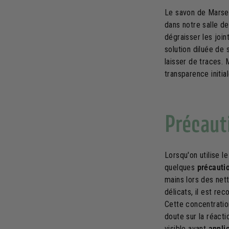
Le savon de Marsei
dans notre salle de
dégraisser les join
solution diluée de 
laisser de traces.
transparence initia
Précaut
Lorsqu'on utilise l
quelques
précauti
mains lors des net
délicats, il est re
Cette concentratio
doute sur la réacti
visible avant
appli