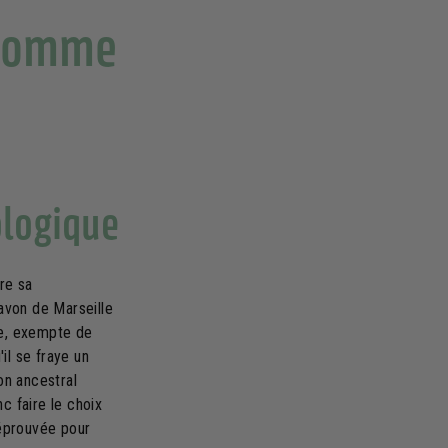
 comme
ologique
re sa
avon de Marseille
le, exempte de
il se fraye un
on ancestral
c faire le choix
 éprouvée pour