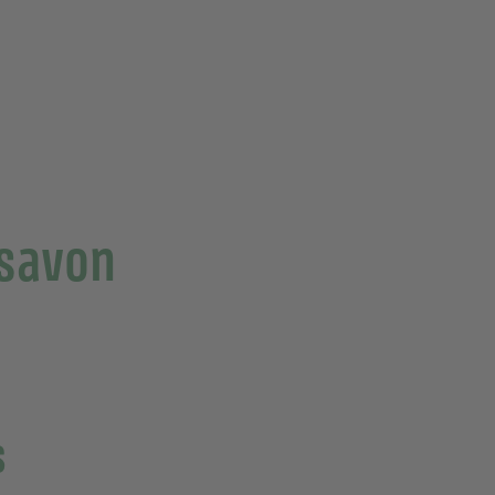
 savon
s