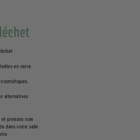
 déchet
déchet :
eilles en verre
s cosmétiques,
 alternatives
 et prenons soin
de dans votre salle
otre