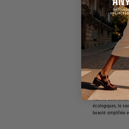
peaux sensibles ou 
la peau, laissant d
Alternat
shampo
L'engouement pour l
comme une alternat
hypoallergénique, i
adeptes du minimal
flacons dans la sal
écologiques, le sav
beauté simplifiée 