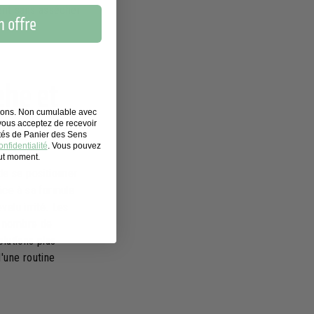
ment sans assécher
 offre
t.
che et
tions. Non cumulable avec
 vous acceptez de recevoir
ités de Panier des Sens
nfidentialité
. Vous pouvez
out moment.
de se positionner
âce à sa formule
elu irrité. Les
e nombre de
olutions plus
'une routine