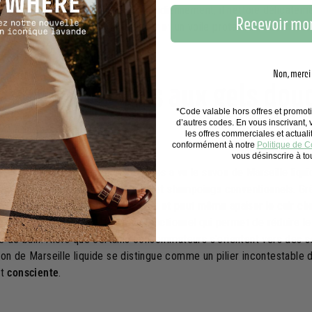
sujettes aux allergies. Utilisé quotidiennement, il nettoie délicate
Recevoir mon
errière lui une sensation de douceur et un voile protecteur nourrissan
Non, merci
ives naturelles aux gels dou
*Code valable hors offres et promo
ings
d’autres codes. En vous inscrivant,
les offres commerciales et actual
conformément à notre
Politique de Co
vous désinscrire à t
es produits naturels et biologiques a vu le savon de Marseille liqui
ive authentique aux gels douche et shampoings conventionnels. Gr
l convient à tous types de cheveux et peut même apaiser le cuir chev
isme apprécient son côté multifonctionnel qui permet de réduire l
le de bain. Alors que certains consommateurs s'orientent vers des s
on de Marseille liquide se distingue comme un pilier incontestable d
et
consciente
.