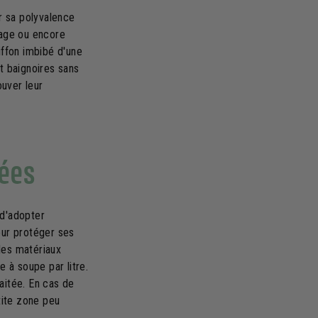
ar sa polyvalence
elage ou encore
iffon imbibé d'une
 baignoires sans
uver leur
ées
 d'adopter
pour protéger ses
les matériaux
e à soupe par litre.
aitée. En cas de
tite zone peu