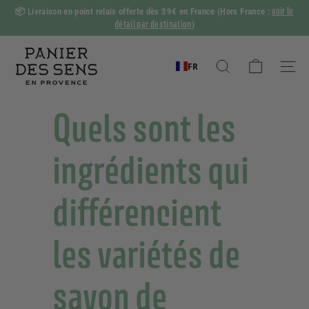
Passer
voir le
📦
Livraison en point relais offerte dès 39€ en France
(Hors France :
au
détail par destination
)
Diaporama
contenu
Pause
P
a
FR
Rechercher
Naviga
n
i
Quels sont les
e
r
ingrédients qui
d
e
différencient
s
S
les variétés de
e
n
s
savon de