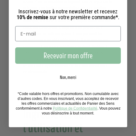
accru. Ces spécialités intègrent des composants
tels que des
huiles essentielles
ou des
argiles
Inscrivez-vous à notre newsletter et recevez
aux vertus apaisantes et purifiantes. Par
10% de remise
sur votre première commande*.
exemple, un savon enrichi en argile verte séduira
ceux qui cherchent à réguler une production
excessive de sébum grâce à ses propriétés
absorbantes et rééquilibrantes. Il est important,
cependant, que ces additions restent fidèles à
l'esprit du savon originel : naturelles et sans
Recevoir mon offre
artifices superflus tels que les agents
moussants synthétiques ou les conservateurs
controversés.
Non, merci
*Code valable hors offres et promotions. Non cumulable avec
Impact des
d’autres codes. En vous inscrivant, vous acceptez de recevoir
les offres commerciales et actualités de Panier des Sens
conformément à notre
Politique de Confidentialité
. Vous pouvez
ingrédients sur
vous désinscrire à tout moment.
l'utilisation et