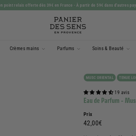
n point relais offerte dès 39€ en France
- À partir de 59€ dans d'autres pa
Diaporama
P
Pause
a
n
i
Crèmes mains
Parfums
Soins & Beauté
e
r
d
e
MUSC ORIENTAL
TENUE LO
s
19 avis
S
Eau de Parfum - Mus
e
n
Prix
s
Prix
42,00€
42,00€
régulier