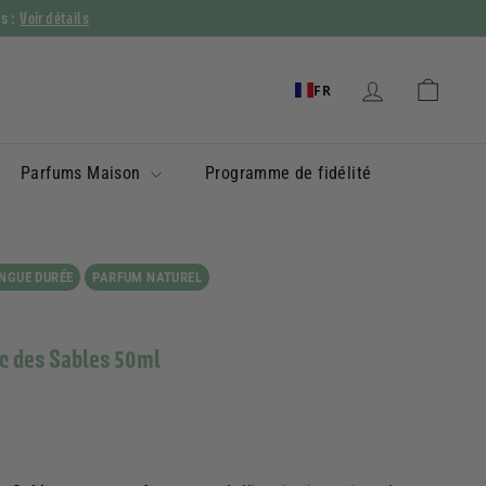
Voir détails
ys :
FR
Parfums Maison
Programme de fidélité
NGUE DURÉE
PARFUM NATUREL
c des Sables 50ml