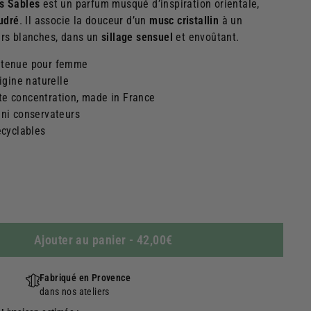
s Sables
est un parfum musqué d’inspiration orientale,
udré
. Il associe la douceur d’un
musc cristallin
à un
urs blanches, dans un
sillage sensuel
et envoûtant.
 tenue pour femme
igine naturelle
te concentration, made in France
 ni conservateurs
ecyclables
Ajouter au panier
-
42,00€
Fabriqué en Provence
dans nos ateliers