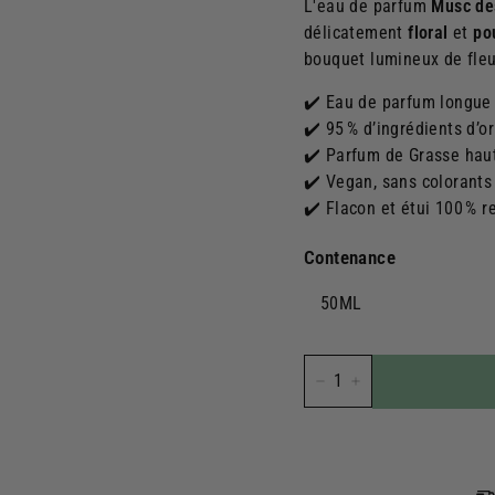
L'eau de parfum
Musc de
délicatement
floral
et
po
bouquet lumineux de fle
✔️ Eau de parfum longue
✔️ 95 % d’ingrédients d’or
✔️ Parfum de Grasse hau
✔️ Vegan, sans colorants
✔️ Flacon et étui 100 % r
Contenance
50ML
−
+