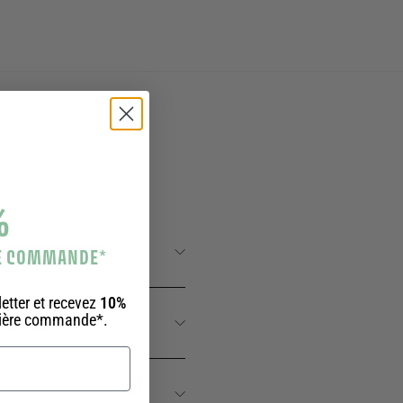
%
BLES ?
RE COMMANDE
*
etter et recevez
10%
mière commande*.