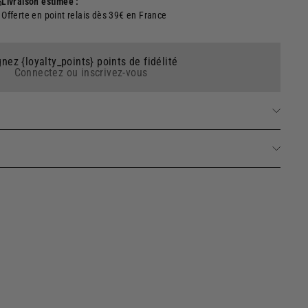
Livraison estimée :
Offerte en point relais dès 39€ en France
nez {loyalty_points} points de fidélité
Connectez ou inscrivez-vous
de Parfum - Musc des Sables 50ml
Ajouter
19 avis
au
42,00€
42,00€