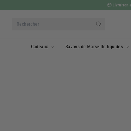
Passer
📦
Livraison e
au
contenu
Search
Rechercher
Cadeaux
Savons de Marseille liquides