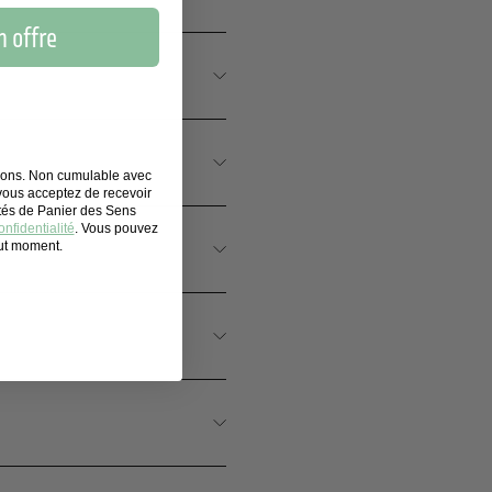
 offre
tions. Non cumulable avec
 vous acceptez de recevoir
ités de Panier des Sens
nfidentialité
. Vous pouvez
TOILETTE ?
out moment.