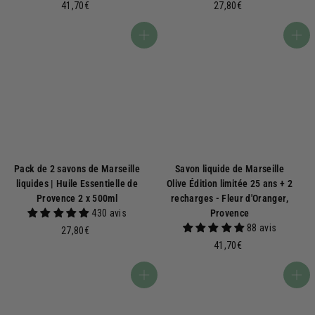
4
2
41,70€
27,80€
1
7
,
,
Ajouter au panier
Ajouter au panier
7
8
0
0
€
€
Pack de 2 savons de Marseille
Savon liquide de Marseille
liquides | Huile Essentielle de
Olive Édition limitée 25 ans + 2
Provence 2 x 500ml
recharges - Fleur d'Oranger,
430 avis
Provence
88 avis
2
27,80€
7
4
41,70€
,
1
8
,
Ajouter au panier
Ajouter au panier
0
7
€
0