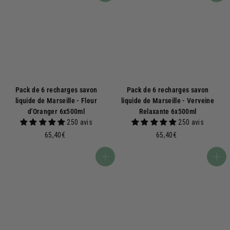
Pack de 6 recharges savon
Pack de 6 recharges savon
liquide de Marseille - Fleur
liquide de Marseille - Verveine
d'Oranger 6x500ml
Relaxante 6x500ml
250 avis
250 avis
6
6
65,40€
65,40€
5
5
,
,
Ajouter au panier
Ajouter au panier
4
4
0
0
€
€