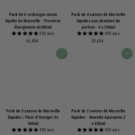
Pack de 6 recharges savon
Pack de 4 savons de Marseille
liquide de Marseille - Provence
liquides aux absolues de
Énergisante 6x500ml
parfum - 4 x 500ml
250 avis
430 avis
6
5
65,40€
55,60€
5
5
,
,
Ajouter au panier
Ajouter au panier
4
6
0
0
€
€
Pack de 3 savons de Marseille
Pack de 2 savons de Marseille
liquides | Fleur d’Oranger 3x
liquides - Amande Apaisante 2
500ml
x 500ml
430 avis
430 avis