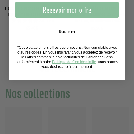
Recevoir mon offre
Pack de 6 recharges de savons
Savon Liquide de Marseille
liquide multi-senteurs 500ml
Olive Édition Limitée 25 Ans + 6
250 avis
Recharges multi-senteurs
6
65,40€
8
85,30€
Non, merci
5
5
,
,
4
3
*Code valable hors offres et promotions. Non cumulable avec
d’autres codes. En vous inscrivant, vous acceptez de recevoir
0
0
les offres commerciales et actualités de Panier des Sens
€
€
conformément à notre
Politique de Confidentialité
. Vous pouvez
Vu récemment
vous désinscrire à tout moment.
Nos collections