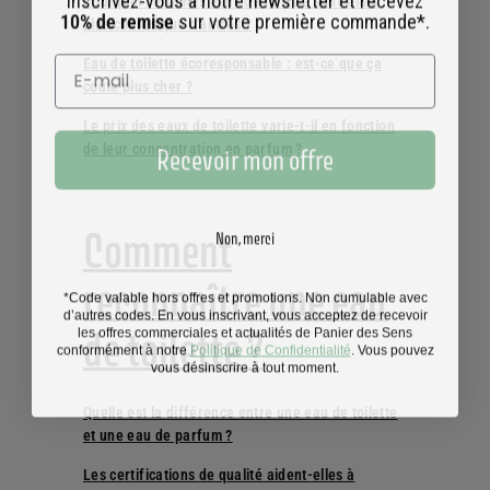
Pourquoi certaines eaux de toilette sont-elles
10% de remise
sur votre première commande*.
plus chères que d'autres ?
Eau de toilette écoresponsable : est-ce que ça
coûte plus cher ?
Le prix des eaux de toilette varie-t-il en fonction
Recevoir mon offre
de leur concentration en parfum ?
Non, merci
Comment
reconnaître une eau
*Code valable hors offres et promotions. Non cumulable avec
d’autres codes. En vous inscrivant, vous acceptez de recevoir
les offres commerciales et actualités de Panier des Sens
de toilette ?
conformément à notre
Politique de Confidentialité
. Vous pouvez
vous désinscrire à tout moment.
Quelle est la différence entre une eau de toilette
et une eau de parfum ?
Les certifications de qualité aident-elles à