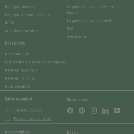
Politique cookies
Le guide du savon de Marseille
liquide
Politique de confidentialité
Le guide de l'eau de toilette
RGPD
FAQ
Droit de rétractation
Avis clients
Nos services
Nos boutiques
Événements & Cadeaux d'entreprises
Devenez Revendeur
Devenez Franchisé
Nous rejoindre
Entrer en contact
Suivez nous
Facebook
Pinterest
Instagram
LinkedIn
YouTub
+33 4 91 35 75 09
Envoyez-nous un email
Nous acceptons
Devise