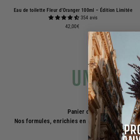
Eau de toilette Fleur d’Oranger 100ml – Édition Limitée
354 avis
4
42,00€
2
,
0
0
€
UNE BEA
Panier des Sens, ce sont d
Nos formules, enrichies en matières premières 