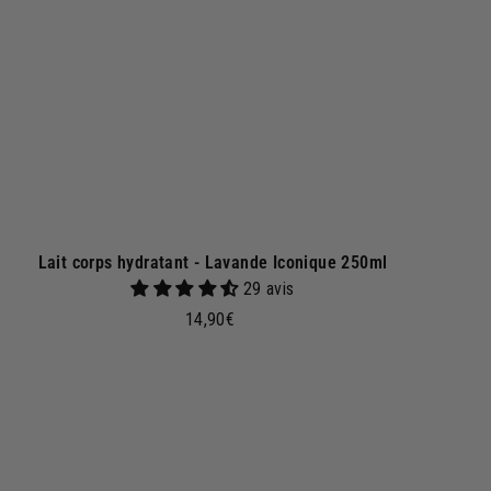
u
p
a
n
i
e
r
Lait corps hydratant - Lavande Iconique 250ml
29 avis
1
14,90€
4
,
9
0
€