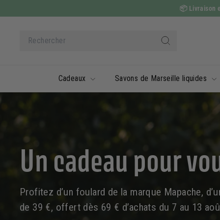
Passer
📦
Livraison e
au
contenu
Search
Rechercher
Cadeaux
Savons de Marseille liquides
Un cadeau pour vo
Profitez d’un foulard de la marque Mapache, d’u
de 39 €, offert dès 69 € d’achats du 7 au 13 août