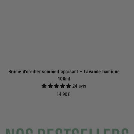
u
p
a
n
i
e
r
Brume d’oreiller sommeil apaisant – Lavande Iconique
100ml
24 avis
1
14,90€
4
,
9
0
€