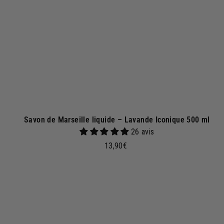
u
p
a
n
i
e
r
Savon de Marseille liquide – Lavande Iconique 500 ml
26 avis
1
13,90€
3
,
9
0
€