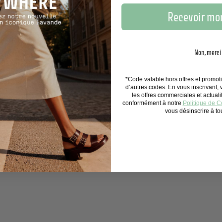
Recevoir mon
Non, merci
*Code valable hors offres et promo
d’autres codes. En vous inscrivant,
les offres commerciales et actual
conformément à notre
Politique de Co
vous désinscrire à t
S