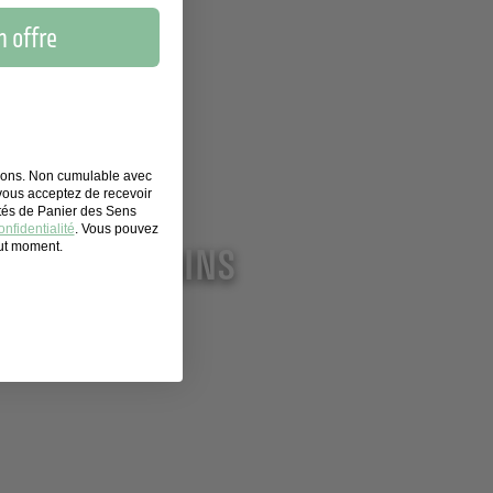
 offre
tions. Non cumulable avec
 vous acceptez de recevoir
ités de Panier des Sens
nfidentialité
. Vous pouvez
out moment.
OINS DES MAINS