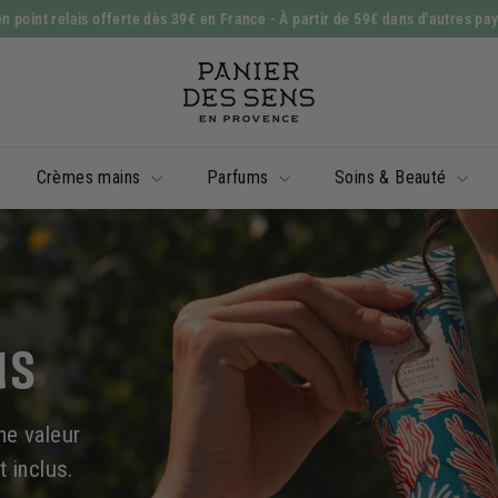
n point relais offerte dès 39€ en France
- À partir de 59€ dans d'autres pa
Diaporama
P
Pause
a
n
i
Crèmes mains
Parfums
Soins & Beauté
e
r
d
e
s
us
S
e
n
ne valeur
s
 inclus.