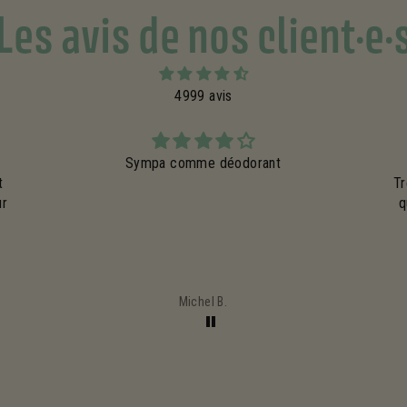
Les avis de nos client·e·
4999 avis
Très efficace
Très bonne crème pour les mains, pour ceux
Ex
qui aiment le parfum que dégage les fleurs
d’oranger, c’est la crème idéale.
com
u
pro
Valérie B.
J’