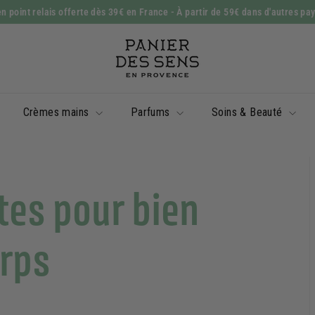
n point relais offerte dès 39€ en France
- À partir de 59€ dans d'autres pa
Diaporama
P
Pause
a
n
i
Crèmes mains
Parfums
Soins & Beauté
e
r
d
e
tes pour bien
s
S
e
orps
n
s