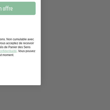
 offre
tions. Non cumulable avec
 vous acceptez de recevoir
ités de Panier des Sens
nfidentialité
. Vous pouvez
out moment.