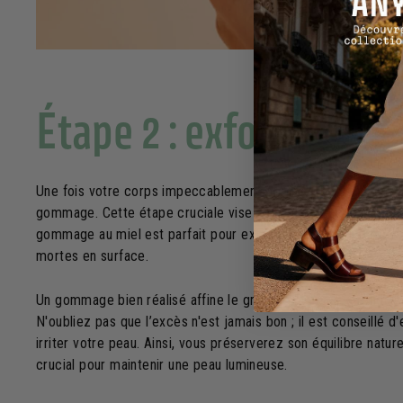
Étape 2 : exfolier av
Une fois votre corps impeccablement propre, l'étape suivante l
gommage. Cette étape cruciale vise à éliminer les cellules mo
gommage au miel est parfait pour exfolier en douceur, grâce à
mortes en surface.
Un gommage bien réalisé affine le grain de la peau, la rendant
N'oubliez pas que l’excès n'est jamais bon ; il est conseillé
irriter votre peau. Ainsi, vous préserverez son équilibre nature
crucial pour maintenir une peau lumineuse.