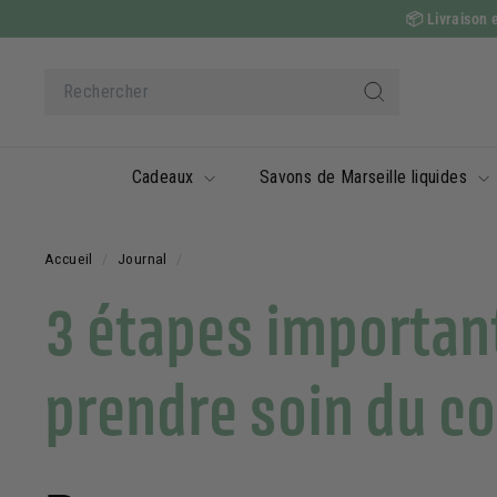
Passer
📦
Livraison e
au
contenu
Search
Rechercher
Cadeaux
Savons de Marseille liquides
Accueil
/
Journal
/
3 étapes importan
prendre soin du c