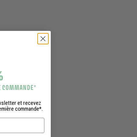
%
RE COMMANDE
*
wsletter et recevez
remière commande*.