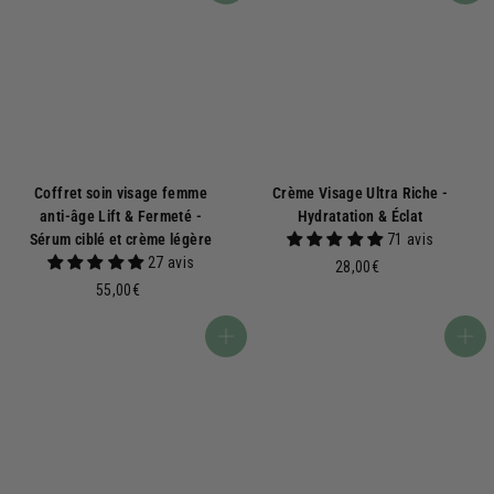
Coffret soin visage femme
Crème Visage Ultra Riche -
anti-âge Lift & Fermeté -
Hydratation & Éclat
Sérum ciblé et crème légère
71 avis
27 avis
2
28,00€
5
8
55,00€
5
,
,
0
Ajouter au panier
Ajouter au panier
0
0
0
€
€