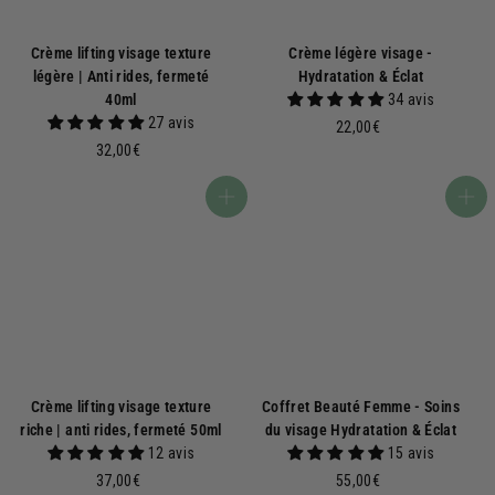
Crème lifting visage texture
Crème légère visage -
légère | Anti rides, fermeté
Hydratation & Éclat
40ml
34 avis
27 avis
2
22,00€
3
2
32,00€
2
,
,
0
Ajouter au panier
Ajouter au panier
0
0
0
€
€
Crème lifting visage texture
Coffret Beauté Femme - Soins
riche | anti rides, fermeté 50ml
du visage Hydratation & Éclat
12 avis
15 avis
3
5
37,00€
55,00€