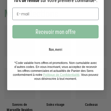
10% de remise
sur votre première commande*.
Nos collections
Recevoir mon offre
Non, merci
Tous les produits
Eaux de toilette
Soins des mains
*Code valable hors offres et promotions. Non cumulable avec
d’autres codes. En vous inscrivant, vous acceptez de recevoir
les offres commerciales et actualités de Panier des Sens
conformément à notre
Politique de Confidentialité
. Vous pouvez
vous désinscrire à tout moment.
Savons de
Soins visage
Cadeaux
Marseille liquides