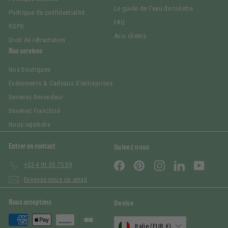
Le guide de l'eau de toilette
Politique de confidentialité
FAQ
RGPD
Avis clients
Droit de rétractation
Nos services
Nos boutiques
Événements & Cadeaux d'entreprises
Devenez Revendeur
Devenez Franchisé
Nous rejoindre
Entrer en contact
Suivez nous
Facebook
Pinterest
Instagram
LinkedIn
YouTub
+33 4 91 35 75 09
Envoyez-nous un email
Nous acceptons
Devise
Italie (EUR €)