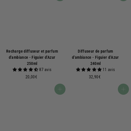
Recharge diffuseur et parfum
Diffuseur de parfum
d'ambiance - Figuier d'Azur
d'ambiance - Figuier d’Azur
250ml
240ml
87 avis
11 avis
2
3
20,00€
32,90€
0
2
,
,
Ajouter au panier
Ajouter au panier
0
9
0
0
€
€