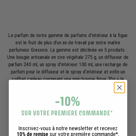
9
,
,
0
0
0
0
€
€
Le parfum de notre gamme de parfums d'intérieur à la figue
est le fruit de plus d'un an de travail par notre maître
parfumeur Grassois. La gamme est déclinée en 5 produits :
Une bougie artisanale en cire végétale 275 g, un diffuseur de
parfum 240 ml, un spray d'intérieur 100 ml, une recharge de
parfum pour le diffuseur et le spray d'intérieur et enfin un
coffret cadeau contenant une mini bougie figue 70g + le
diffuseur de parfum.
-10%
SUR VOTRE PREMIERE COMMANDE
*
Vu récemment
Inscrivez-vous à notre newsletter et recevez
10% de remise
sur votre première commande*.