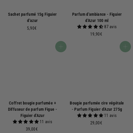
Sachet parfumé 15g Figuier
Parfum d'ambiance - Figuier
d'azur
d'Azur 100 ml
87 avis
5
5,90€
1
,
19,90€
9
9
,
0
Ajouter au panier
Ajouter au panier
9
€
0
€
Coffret bougie parfumée +
Bougie parfumée cire végétale
Diffuseur de parfum Figue -
- Parfum Figuier d'Azur 275g
Figuier d'Azur
11 avis
11 avis
2
29,00€
3
9
39,00€