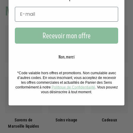
Nos collections
Recevoir mon offre
Non, merci
Tous les produits
Eaux de toilette
Soins des mains
*Code valable hors offres et promotions. Non cumulable avec
d’autres codes. En vous inscrivant, vous acceptez de recevoir
les offres commerciales et actualités de Panier des Sens
conformément à notre
Politique de Confidentialité
. Vous pouvez
vous désinscrire à tout moment.
Savons de
Soins visage
Cadeaux
Marseille liquides