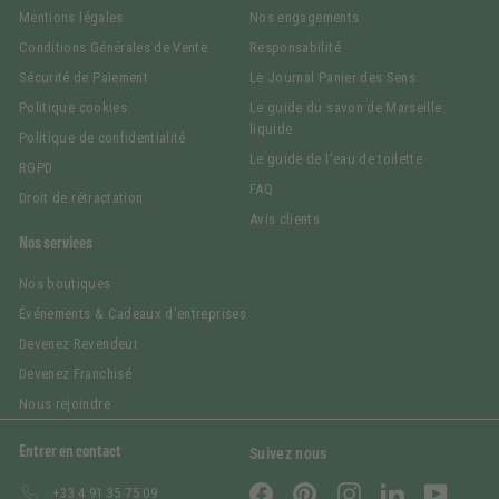
Mentions légales
Nos engagements
Conditions Générales de Vente
Responsabilité
Sécurité de Paiement
Le Journal Panier des Sens
Politique cookies
Le guide du savon de Marseille
liquide
Politique de confidentialité
Le guide de l'eau de toilette
RGPD
FAQ
Droit de rétractation
Avis clients
Nos services
Nos boutiques
Événements & Cadeaux d'entreprises
Devenez Revendeur
Devenez Franchisé
Nous rejoindre
Entrer en contact
Suivez nous
Facebook
Pinterest
Instagram
LinkedIn
YouTub
+33 4 91 35 75 09