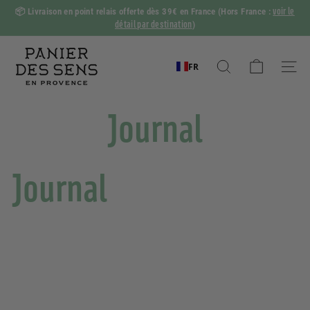
Passer
voir le
📦
Livraison en point relais offerte dès 39€ en France
(Hors France :
au
détail par destination
)
Diaporama
contenu
Pause
P
a
FR
Rechercher
Naviga
n
i
Journal
e
r
d
Journal
e
s
S
e
n
s