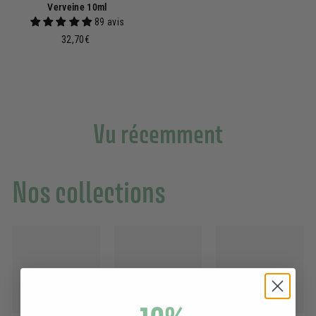
Verveine 10ml
89 avis
3
32,70€
2
,
7
0
€
Vu récemment
Nos collections
-10%