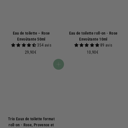
Eau de toilette – Rose
Eau de toilette roll-on - Rose
Envoûtante 50ml
Envoûtante 10ml
354 avis
89 avis
2
1
29,90€
10,90€
9
0
,
,
Ajouter au panier
9
9
0
0
€
€
Trio Eaux de toilette format
roll-on - Rose, Provence et