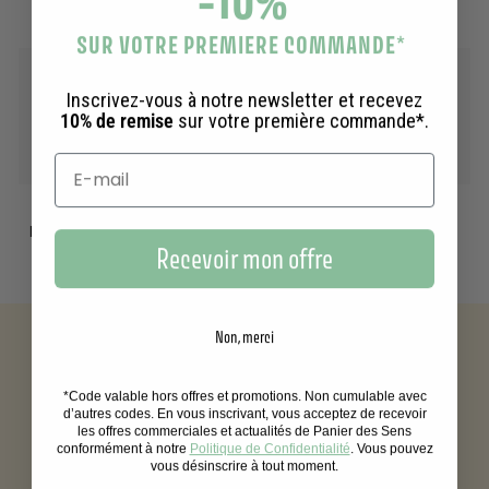
Tous les produits
Eaux de toilette
Soins des mains
SUR VOTRE PREMIERE COMMANDE
*
Inscrivez-vous à notre newsletter et recevez
10% de remise
sur votre première commande*.
Savons de
Soins visage
Cadeaux
Marseille liquides
Recevoir mon offre
Non, merci
*Code valable hors offres et promotions. Non cumulable avec
Livraison offerte
d’autres codes. En vous inscrivant, vous acceptez de recevoir
les offres commerciales et actualités de Panier des Sens
dès 39€ d'achat
conformément à notre
Politique de Confidentialité
. Vous pouvez
vous désinscrire à tout moment.