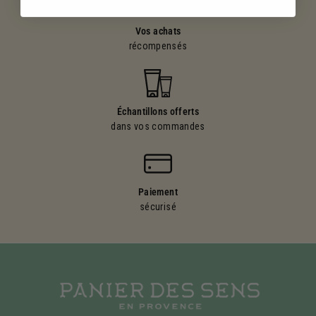
Vos achats
récompensés
Échantillons offerts
dans vos commandes
Paiement
sécurisé