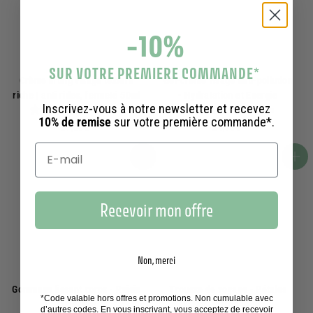
-10%
SUR VOTRE PREMIERE COMMANDE
*
Crème lifting visage texture
Gel-crème visage anti-pollution
riche | anti rides, fermeté 50ml
- Hydratation et Energie
Inscrivez-vous à notre newsletter et recevez
12 avis
11 avis
10% de remise
sur votre première commande*.
3
2
37,00€
24,90€
7
4
,
,
Ajouter au panier
Ajouter au panier
0
9
0
0
€
€
Recevoir mon offre
Non, merci
Gommage lissant corps - Raisin
Trousse de voyage - Pétales
*Code valable hors offres et promotions. Non cumulable avec
Millésime
d'Iris
d’autres codes. En vous inscrivant, vous acceptez de recevoir