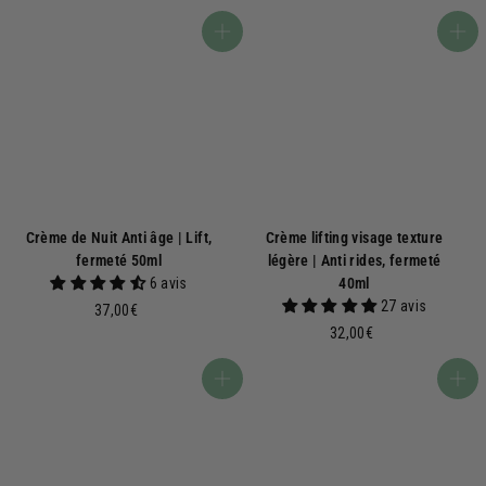
4
,
,
9
Ajouter au panier
Ajouter au panier
0
0
0
€
€
Crème de Nuit Anti âge | Lift,
Crème lifting visage texture
fermeté 50ml
légère | Anti rides, fermeté
6 avis
40ml
27 avis
3
37,00€
7
3
32,00€
,
2
0
,
Ajouter au panier
Ajouter au panier
0
0
€
0
€