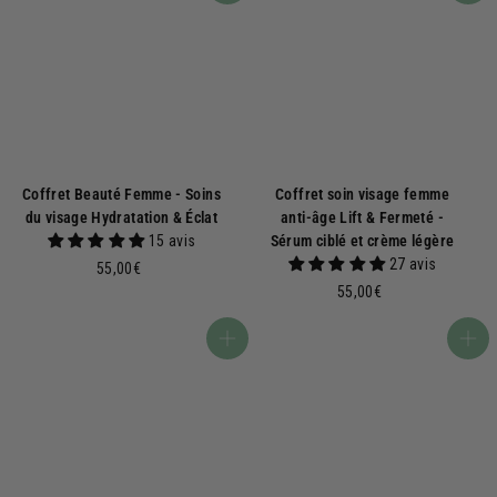
Coffret Beauté Femme - Soins
Coffret soin visage femme
du visage Hydratation & Éclat
anti-âge Lift & Fermeté -
15 avis
Sérum ciblé et crème légère
27 avis
5
55,00€
5
5
55,00€
,
5
0
,
Ajouter au panier
Ajouter au panier
0
0
€
0
€