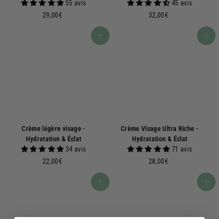
55 avis
45 avis
2
3
29,00€
32,00€
9
2
,
,
Ajouter au panier
Ajouter au panier
0
0
0
0
€
€
Crème légère visage -
Crème Visage Ultra Riche -
Hydratation & Éclat
Hydratation & Éclat
34 avis
71 avis
2
2
22,00€
28,00€
2
8
,
,
Ajouter au panier
Ajouter au panier
0
0
0
0
€
€