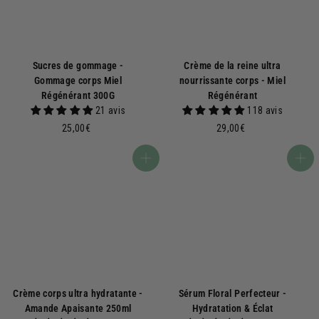
Sucres de gommage -
Crème de la reine ultra
Gommage corps Miel
nourrissante corps - Miel
Régénérant 300G
Régénérant
21 avis
118 avis
2
2
25,00€
29,00€
5
9
,
,
Ajouter au panier
Ajouter au panier
0
0
0
0
€
€
Crème corps ultra hydratante -
Sérum Floral Perfecteur -
Amande Apaisante 250ml
Hydratation & Éclat