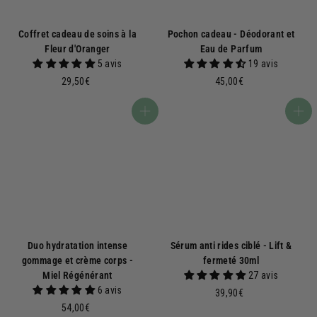
Coffret cadeau de soins à la
Pochon cadeau - Déodorant et
Fleur d'Oranger
Eau de Parfum
5 avis
19 avis
2
4
29,50€
45,00€
9
5
,
,
Ajouter au panier
Ajouter au panier
5
0
0
0
€
€
Duo hydratation intense
Sérum anti rides ciblé - Lift &
gommage et crème corps -
fermeté 30ml
Miel Régénérant
27 avis
6 avis
3
39,90€
5
9
54,00€